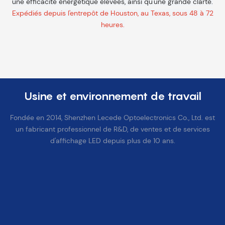
une efficacité énergétique élevées, ainsi qu'une grande clarté.
Expédiés depuis l'entrepôt de Houston, au Texas, sous 48 à 72
heures.
Usine et environnement de travail
Fondée en 2014, Shenzhen Lecede Optoelectronics Co., Ltd. est
un fabricant professionnel de R&D, de ventes et de services
d'affichage LED depuis plus de 10 ans.