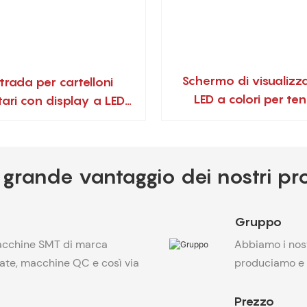
Schermo di visualizz
trada per cartelloni
LED a colori per te
tari con display a LED
costruzione di gr
bifacciale
dimensioni
ù grande vantaggio dei nostri pr
Gruppo
acchine SMT di marca
Abbiamo i nost
ate, macchine QC e così via
produciamo e
Prezzo