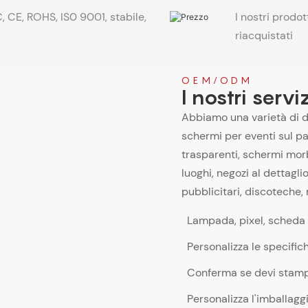
 CE, ROHS, IS0 9001, stabile,
I nostri prodot
riacquistati
OEM/ODM
I nostri servi
Abbiamo una varietà di di
schermi per eventi sul pa
trasparenti, schermi morbi
luoghi, negozi al dettagli
pubblicitari, discoteche, 
Lampada, pixel, scheda P
Personalizza le specifich
Conferma se devi stampa
Personalizza l'imballagg