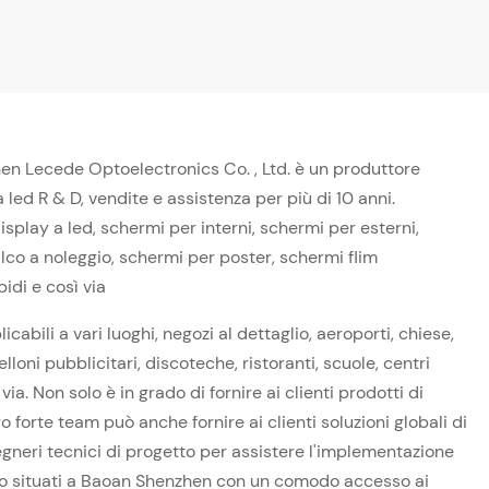
en Lecede Optoelectronics Co. , Ltd. è un produttore
 led R & D, vendite e assistenza per più di 10 anni.
splay a led, schermi per interni, schermi per esterni,
lco a noleggio, schermi per poster, schermi flim
idi e così via
icabili a vari luoghi, negozi al dettaglio, aeroporti, chiese,
lloni pubblicitari, discoteche, ristoranti, scuole, centri
via. Non solo è in grado di fornire ai clienti prodotti di
o forte team può anche fornire ai clienti soluzioni globali di
gneri tecnici di progetto per assistere l'implementazione
amo situati a Baoan Shenzhen con un comodo accesso ai