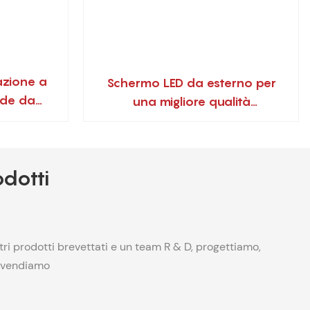
azione a
Schermo LED da esterno per
nde da
una migliore qualità
andi
dell'immagine
odotti
ri prodotti brevettati e un team R & D, progettiamo,
 vendiamo