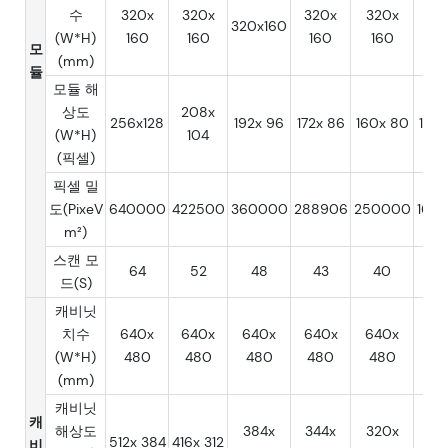
수
320x
320x
320x
320x
32
320x160
(W*H)
160
160
160
160
16
모
(mm)
듈
모듈 해
상도
208x
256x128
192x 96
172x 86
160x 80
128x
(W*H)
104
(픽셀)
픽셀 밀
도(PixeV
640000
422500
360000
288906
250000
160
m²)
스캔 모
64
52
48
43
40
3
드(S)
캐비닛
치수
640x
640x
640x
640x
640x
64
(W*H)
480
480
480
480
480
48
(mm)
캐비닛
캐
해상도
384x
344x
320x
25
512x 384
416x 312
비