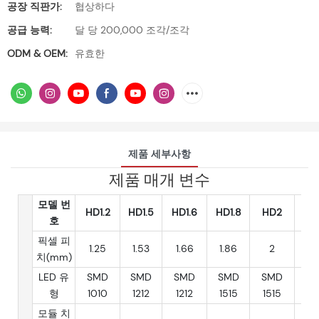
공장 직판가:
협상하다
공급 능력:
달 당 200,000 조각/조각
ODM & OEM:
유효한
제품 세부사항
제품 매개 변수
모델 번
HD1.2
HD1.5
HD1.6
HD1.8
HD2
HD2
호
픽셀 피
1.25
1.53
1.66
1.86
2
2.
치(mm)
LED 유
SMD
SMD
SMD
SMD
SMD
SM
형
1010
1212
1212
1515
1515
15
모듈 치