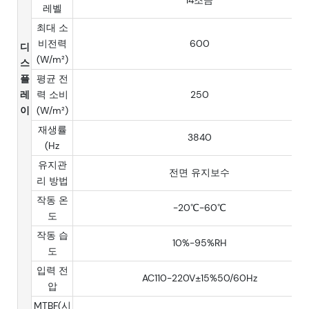
14조금
레벨
최대 소
비전력
600
디
(W/m²)
스
플
평균 전
레
력 소비
250
이
(W/m²)
재생률
3840
(Hz
유지관
전면 유지보수
리 방법
작동 온
-20℃-60℃
도
작동 습
10%-95%RH
도
입력 전
AC110-220V±15%50/60Hz
압
MTBF(시