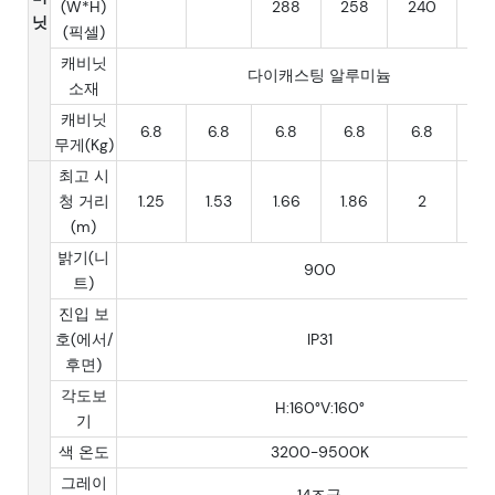
(W*H)
288
258
240
19
닛
(픽셀)
캐비닛
다이캐스팅 알루미늄
소재
캐비닛
6.8
6.8
6.8
6.8
6.8
6.
무게(Kg)
최고 시
청 거리
1.25
1.53
1.66
1.86
2
2.
(m)
밝기(니
900
트)
진입 보
호(에서/
IP31
후면)
각도보
H:160°V:160°
기
색 온도
3200-9500K
그레이