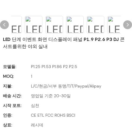
LED 단계 이벤트 화면 디스플레이 패널 P1.9 P2.6 P3 DJ 콘
서트를위한 야외 실내
모델들:
P1.25 P1.53 P1.86 P2 P2.5
MOQ:
1
지불:
L/C/현금/서부 동맹/T/T/Paypal/Alipay
배송 시간:
영업일 기준 20-30일
시작 포트:
심천
인증:
CE ETL FCC ROHS BSCI
상표:
레시데