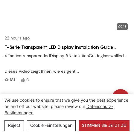
02:13
22 hours ago
T-Serie Transparent LED Display Installation Guide
Leichtes & glasfreundliches Setup
#TseriestransparentledDisplay
#NstallationGuideglasswallled
#Sto
Dieses Video zeigt Ihnen, wie es geht
Installieren Sie Lecede’S T -Serie transparentes LED -Display
181
0
, entwickelt für Glaswände, Einzelhandelsgeschäfte und
Architekturfassaden. Mit
Ultra-Lightweight-Panels
We use cookies to ensure that we give you the best experience
Copyright © 2026 Lecede |
Sitemap
|
Datenschutzrichtlinie
, hohe Transparenz und einfache modulare Montage, bietet die T
on and off our website. please review our
Datenschutz-
-Serie a
Bestimmungen
Moderne und unauffällige Anzeigelösung
Reject
Cookie -Einstellungen
STIMMEN SIE JETZT ZU
. Folgen Sie Schritt für Schritt für ein reibungsloses und
professionelles Setup.