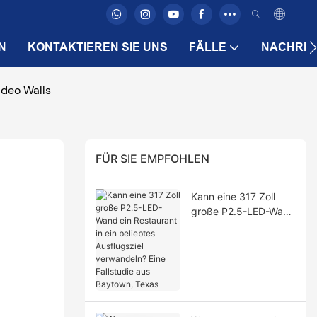
N
KONTAKTIEREN SIE UNS
FÄLLE
NACHRIC
ideo Walls
FÜR SIE EMPFOHLEN
Kann eine 317 Zoll
große P2.5-LED-Wand
ein Restaurant in ein
beliebtes Ausflugsziel
verwandeln? Eine
Fallstudie aus
Baytown, Texas