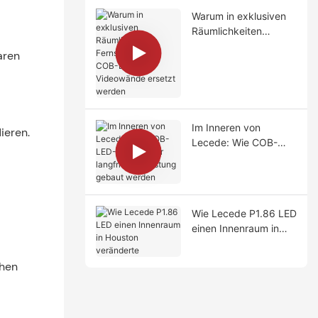
Warum in exklusiven
Räumlichkeiten
Fernseher durch COB-
aren
LED-Videowände
ersetzt werden
Im Inneren von
ieren.
Lecede: Wie COB-
LED-Displays für
langfristige Leistung
gebaut werden
Wie Lecede P1.86 LED
einen Innenraum in
Houston veränderte
chen