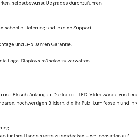
arken, selbstbewusst Upgrades durchzuführen:
n schnelle Lieferung und lokalen Support.
ontage und 3-5 Jahren Garantie.
die Lage, Displays mühelos zu verwalten.
en und Einschränkungen. Die Indoor-LED-Videowände von Le
rbaren, hochwertigen Bildern, die Ihr Publikum fesseln und Ih
tung.
n für Ihre Handelskette zu entdecken – wo Innovation auf