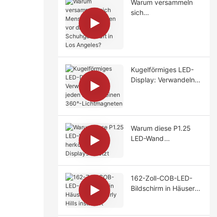
Warum versammeln
sich
Menschenmengen vor
diesem
Schuhgeschäft in Los
Angeles?
Kugelförmiges LED-
Display: Verwandeln
Sie jeden Raum in
einen 360°-
Lichtmagneten
Warum diese P1.25
LED-Wand
herkömmliche
Displays ersetzt
162-Zoll-COB-LED-
Bildschirm in Häusern
in Beverly Hills
installiert