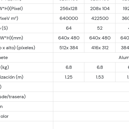
W*H)(Píxel)
256x128
208x 104
19
PixeV m²)
640000
422500
36
 (S)
64
52
 (W*H)(mm)
640x 480
640x 480
640
x alto) (píxeles)
512x 384
416x 312
384
nete
Alum
 (kg)
6.8
6.8
ización (m)
1.25
1.53
1
)
sde/trasera)
ón
olor