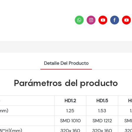
Detalle Del Producto
Parámetros del producto
HD1.2
HD1.5
H
(mm)
1.25
1.53
1
SMD 1010
SMD 1212
SMD
(W*H)(mm)
320x 160
320x 160
32