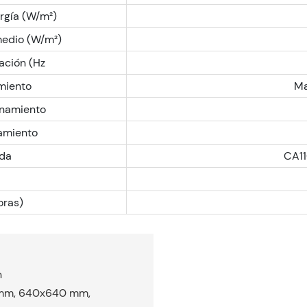
gía (W/m²)
edio (W/m²)
ación (Hz
miento
Ma
onamiento
amiento
ada
CA1
oras)
n
mm, 640x640 mm,