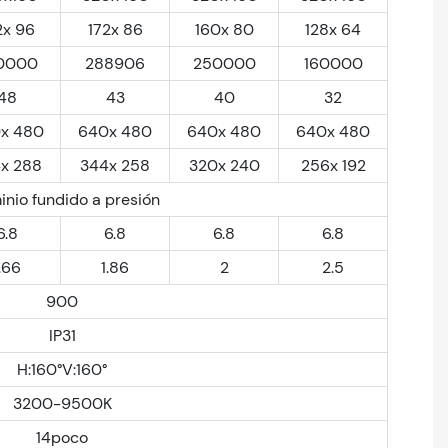
2x 96
172x 86
160x 80
128x 64
0000
288906
250000
160000
48
43
40
32
x 480
640x 480
640x 480
640x 480
x 288
344x 258
320x 240
256x 192
inio fundido a presión
6.8
6.8
6.8
6.8
.66
1.86
2
2.5
900
IP31
H:160°V:160°
3200-9500K
14poco