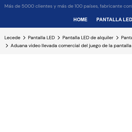
Más de 5000 clientes y más de 100 países, fabricante conf
HOME
PANTALLA LE
Lecede
Pantalla LED
Pantalla LED de alquiler
Pant
Aduana video llevada comercial del juego de la pantalla