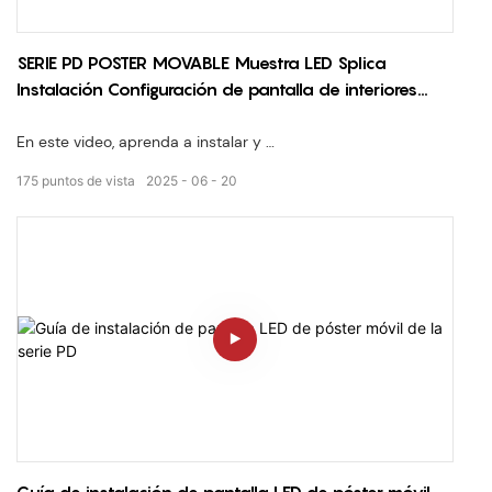
SERIE PD POSTER MOVABLE Muestra LED Splica
Instalación Configuración de pantalla de interiores
modulares
En este video, aprenda a instalar y
Pantallas LED de carteles de la serie PD de Lecede PD de
175
puntos de vista
2025
06
20
múltiples empalme sin problemas
Para formar un
pantalla interior más grande y unificada
. Esta configuración es ideal para
pantallas minoristas, exhibiciones, lanzamientos de
productos
, o cualquier entorno que necesite
señalización digital modular, móvil y de alta definición
.
✅ Panteleras móviles, plug-and-play Poster