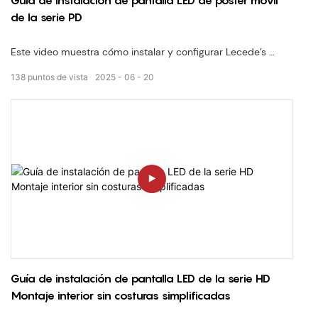
Guía de instalación de pantalla LED de póster móvil
✅ Splica fácil con salida visual sin problemas
de la serie PD
✅ Perfecto para la creación modular de la pared de video
Este video muestra cómo instalar y configurar Lecede’s
Pantallado de LED de póster móvil de la serie PD
138
puntos de vista
2025
06
20
, a
Solución de señalización digital ligera y portátil
ideal para
tiendas minoristas, exposiciones, hoteles y áreas públicas
. Con un
Diseño de plug-and-play
y
base rodante
, la configuración es rápida, flexible y no’T requiere montaje
en la pared o instalación permanente.
Guía de instalación de pantalla LED de la serie HD
✅ Forreesten & Diseño móvil
Montaje interior sin costuras simplificadas
✅ Ideal para eventos, venta minorista & Promociones de
interior