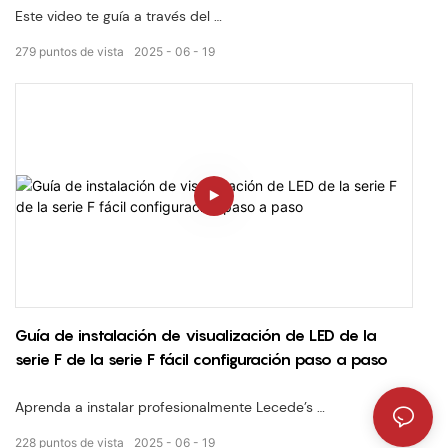
✅ Gabinete
Este video te guía a través del
Proceso de instalación de Lecede’pantalla de LED interior de
279
puntos de vista
2025
06
19
la serie S HD
, conocido por su tono de píxel ultra fino y claridad de alta
definición. Sigue mientras demostramos cada paso — Desde
la configuración del gabinete hasta la alineación y el
cableado del módulo — Asegurar una instalación profesional
perfecta cada vez.
✅ Punto fino para entornos de vista cercana
✅ Alineación del gabinete & Instalación sin herramientas
✅ señal & Cableado de potencia explicado
✅ Ideal para salas de conferencias, estudios, casas de lujo
Guía de instalación de visualización de LED de la
serie F de la serie F fácil configuración paso a paso
Aprenda a instalar profesionalmente Lecede’s
Exhibición de LED interior de la serie F
228
puntos de vista
2025
06
19