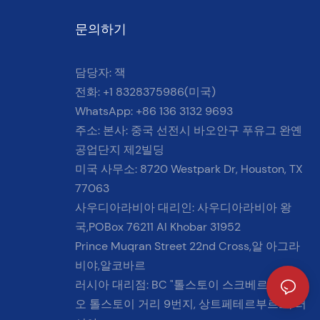
문의하기
담당자: 잭
전화: +1 8328375986(미국)
WhatsApp: +86 136 3132 9693
주소: 본사: 중국 선전시 바오안구 푸유그 완옌
공업단지 제2빌딩
미국 사무소: 8720 Westpark Dr, Houston, TX
77063
사우디아라비아 대리인: 사우디아라비아 왕
국,POBox 76211 Al Khobar 31952
Prince Muqran Street 22nd Cross,알 아그라
비야,알코바르
러시아 대리점: BC "톨스토이 스크베르" 2층, 레
오 톨스토이 거리 9번지, 상트페테르부르크, 러