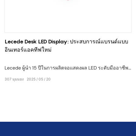
Lecede Desk LED Display: ประสบการณ์แบรนด์แบบ
อินเทอร์แอคทีฟใหม่
Lecede ผู้นำ 15 ปีในการผลิตจอแสดงผล LED ระดับมืออาชีพ
แนะนำจอแสดงผล LED แผนกต้อนรับส่วนหน้าที่ก้าวล้ำ-การ
307
มุมมอง
2025
05
20
ผสมผสานของเทคโนโลยีที่ทันสมัยและการออกแบบการ
ทำงาน โซลูชันอเนกประสงค์นี้นิยามการสร้างแบรนด์แบบอิน
เทอร์แอคทีฟด้วยขนาดที่ปรับแต่งได้
(1920x960mm/2560x960 มม.) สนามพิกเซล (P1.5-P2.0+)
และโมดูลที่เข้ารหัสด้วย GOB 180° การดูมุม