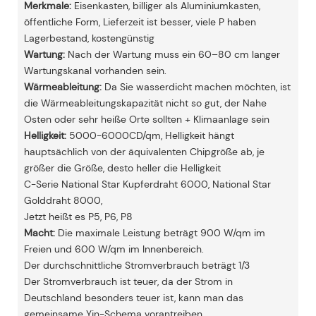
Merkmale:
Eisenkasten, billiger als Aluminiumkasten,
öffentliche Form, Lieferzeit ist besser, viele P haben
Lagerbestand, kostengünstig
Wartung:
Nach der Wartung muss ein 60–80 cm langer
Wartungskanal vorhanden sein.
Wärmeableitung:
Da Sie wasserdicht machen möchten, ist
die Wärmeableitungskapazität nicht so gut, der Nahe
Osten oder sehr heiße Orte sollten + Klimaanlage sein
Helligkeit:
5000-6000CD/qm, Helligkeit hängt
hauptsächlich von der äquivalenten Chipgröße ab, je
größer die Größe, desto heller die Helligkeit
C-Serie National Star Kupferdraht 6000, National Star
Golddraht 8000,
Jetzt heißt es P5, P6, P8
Macht:
Die maximale Leistung beträgt 900 W/qm im
Freien und 600 W/qm im Innenbereich.
Der durchschnittliche Stromverbrauch beträgt 1/3
Der Stromverbrauch ist teuer, da der Strom in
Deutschland besonders teuer ist, kann man das
gemeinsame Yin-Schema vorantreiben