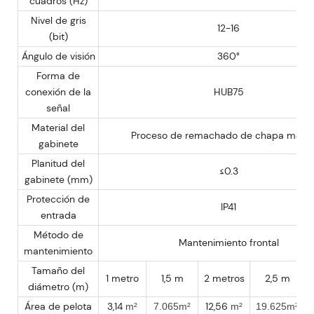
cuadros (Hz)
Nivel de gris
12-16
(bit)
Ángulo de visión
360°
Forma de
conexión de la
HUB75
señal
Material del
Proceso de remachado de chapa metál
gabinete
Planitud del
≤0.3
gabinete (mm)
Protección de
IP41
entrada
Método de
Mantenimiento frontal
mantenimiento
Tamaño del
1 metro
1,5 m
2 metros
2,5 m
diámetro (m)
Área de pelota
3,14
12,56
m²
7.065m²
m²
19.625m²