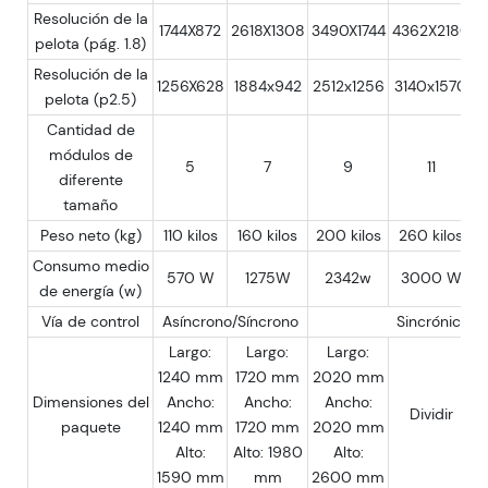
Resolución de la
1744X872
2618X1308
3490X1744
4362X2180
5
pelota (pág. 1.8)
Resolución de la
1256X628
1884x942
2512x1256
3140x1570
3
pelota (p2.5)
Cantidad de
módulos de
5
7
9
11
diferente
tamaño
Peso neto (kg)
110 kilos
160 kilos
200 kilos
260 kilos
Consumo medio
570 W
1275W
2342w
3000 W
de energía (w)
Vía de control
Asíncrono/Síncrono
Sincrónico
Largo:
Largo:
Largo:
1240 mm
1720 mm
2020 mm
Dimensiones del
Ancho:
Ancho:
Ancho:
Dividir
paquete
1240 mm
1720 mm
2020 mm
Alto:
Alto: 1980
Alto:
1590 mm
mm
2600 mm