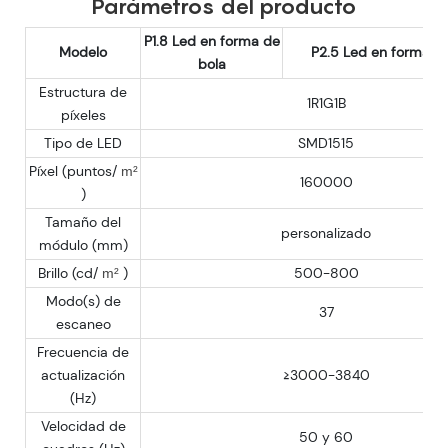
Parámetros del producto
P1.8 Led en forma de
Modelo
P2.5 Led en forma d
bola
Estructura de
1R1G1B
píxeles
Tipo de LED
SMD1515
Píxel (puntos/
m²
160000
)
Tamaño del
personalizado
módulo (mm)
Brillo (cd/
)
500-800
m²
Modo(s) de
37
escaneo
Frecuencia de
actualización
≥3000-3840
(Hz)
Velocidad de
50 y 60