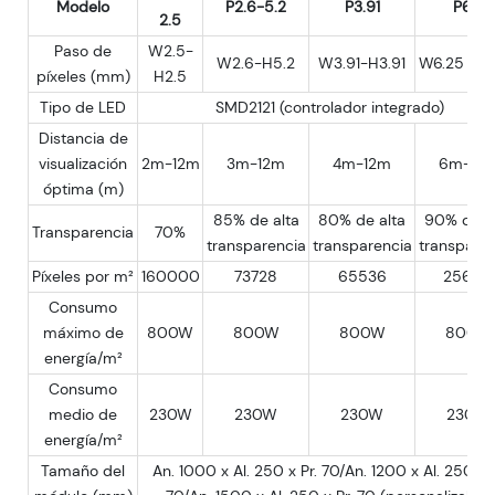
Modelo
P2.6-5.2
P3.91
P6.5
2.5
Paso de
W2.5-
W2.6-H5.2
W3.91-H3.91
W6.25 -H6
píxeles (mm)
H2.5
Tipo de LED
SMD2121 (controlador integrado)
Distancia de
visualización
2m-12m
3m-12m
4m-12m
6m-12
óptima (m)
85% de alta
80% de alta
90% de a
Transparencia
70%
transparencia
transparencia
transparen
Píxeles por m²
160000
73728
65536
25600
Consumo
máximo de
800W
800W
800W
800W
energía/m²
Consumo
medio de
230W
230W
230W
230W
energía/m²
Tamaño del
An. 1000 x Al. 250 x Pr. 70/An. 1200 x Al. 250 x P