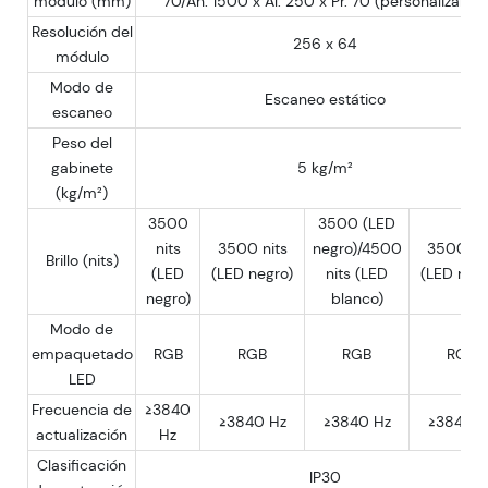
módulo (mm)
70/An. 1500 x Al. 250 x Pr. 70 (personalizable)
Resolución del
256 x 64
módulo
Modo de
Escaneo estático
escaneo
Peso del
gabinete
5 kg/m²
(kg/m²)
3500
3500 (LED
nits
3500 nits
negro)/4500
3500 ni
Brillo (nits)
(LED
(LED negro)
nits (LED
(LED negr
negro)
blanco)
Modo de
empaquetado
RGB
RGB
RGB
RGB
LED
Frecuencia de
≥3840
≥3840 Hz
≥3840 Hz
≥3840 H
actualización
Hz
Clasificación
IP30