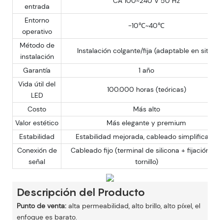
CA 100~240 V 50 Hz
entrada
Entorno
-10℃~40℃
operativo
Método de
Instalación colgante/fija (adaptable en sitio)
instalación
Garantía
1 año
Vida útil del
100.000 horas (teóricas)
LED
Costo
Más alto
Valor estético
Más elegante y premium
Estabilidad
Estabilidad mejorada, cableado simplificado
Conexión de
Cableado fijo (terminal de silicona + fijación po
señal
tornillo)
Descripción del Producto
Punto de venta:
alta permeabilidad, alto brillo, alto píxel, el
enfoque es barato.