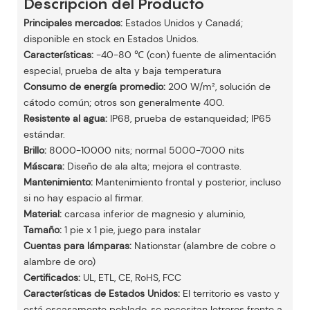
Descripción del Producto
Principales mercados:
Estados Unidos y Canadá;
disponible en stock en Estados Unidos.
Características:
-40-80 ℃ (con) fuente de alimentación
especial, prueba de alta y baja temperatura
Consumo de energía promedio:
200 W/m², solución de
cátodo común; otros son generalmente 400.
Resistente al agua:
IP68, prueba de estanqueidad; IP65
estándar.
Brillo:
8000-10000 nits; normal 5000-7000 nits
Máscara:
Diseño de ala alta; mejora el contraste.
Mantenimiento:
Mantenimiento frontal y posterior, incluso
si no hay espacio al firmar.
Material:
carcasa inferior de magnesio y aluminio,
Tamaño:
1 pie x 1 pie, juego para instalar
Cuentas para lámparas:
Nationstar (alambre de cobre o
alambre de oro)
Certificados:
UL, ETL, CE, RoHS, FCC
Características de Estados Unidos:
El territorio es vasto y
está escasamente poblado, se necesitan letreros frente a