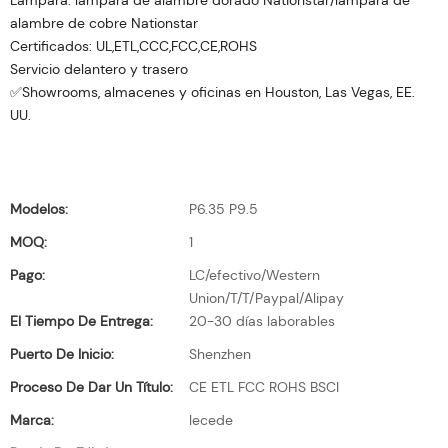
Lámpara: lámpara de alambre dorado Nationstar/lámpara de
alambre de cobre Nationstar
Certificados: UL,ETL,CCC,FCC,CE,ROHS
Servicio delantero y trasero
✅Showrooms, almacenes y oficinas en Houston, Las Vegas, EE.
UU.
Modelos:
P6.35 P9.5
MOQ:
1
Pago:
LC/efectivo/Western
Union/T/T/Paypal/Alipay
El Tiempo De Entrega:
20-30 días laborables
Puerto De Inicio:
Shenzhen
Proceso De Dar Un Título:
CE ETL FCC ROHS BSCI
Marca:
lecede