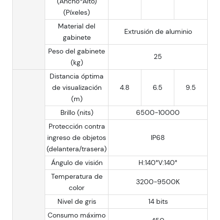
(Ancho*Alto)
(Píxeles)
Material del
Extrusión de aluminio
gabinete
Peso del gabinete
25
(kg)
Distancia óptima
de visualización
4.8
6.5
9.5
(m)
Brillo (nits)
6500-10000
Protección contra
ingreso de objetos
IP68
(delantera/trasera)
Ángulo de visión
H:140°V:140°
Temperatura de
3200-9500K
color
Nivel de gris
14 bits
Consumo máximo