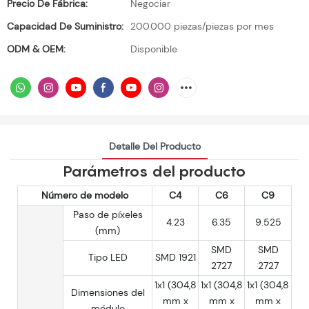
Precio De Fábrica:
Negociar
Capacidad De Suministro:
200.000 piezas/piezas por mes
ODM & OEM:
Disponible
Detalle Del Producto
Parámetros del producto
Número de modelo
C4
C6
C9
Paso de píxeles
4.23
6.35
9.525
(mm)
SMD
SMD
Tipo LED
SMD 1921
2727
2727
1x1 (304,8
1x1 (304,8
1x1 (304,8
Dimensiones del
mm x
mm x
mm x
módulo