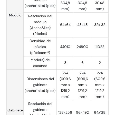
304,8
304,8
304,8
(ancho*alto) (pies)
mm)
mm)
mm)
Módulo
Resolución del
módulo
64x64
48x48
32x 32
(Ancho*Alto)
(Píxeles)
Densidad de
píxeles
44010
24800
11022
(píxeles/m²)
Modo(s) de
8
6
2
escaneo
2x4
2x4
2x4
Dimensiones del
(609,6
(609,6
(609,6
gabinete
mm x
mm x
mm x
(ancho*alto) (pies)
1219,2
1219,2
1219,2
mm)
mm)
mm)
Resolución del
gabinete
Gabinete
128x256
96x 192
64x128