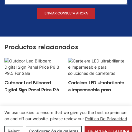
ENVIAR CONSULTA AHORA
Productos relacionados
Outdoor Led Billboard
Cartelera LED ultrabrillante
Digital Sign Panel Price P6.3
e impermeable para
P9.5 For Sale
soluciones de carreteras
We use cookies to ensure that we give you the best experience
on and off our website. please review our
Política De Privacidad
Derechos de autor © 2026 Lecede |
Mapa del sitio
|
Política
de privacidad
Reject
Configuración de galletas
DE ACUERDO AHORA