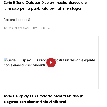
Serie E Serie Outdoor Display mostra durevole e
luminoso per la pubblicità per tutte le stagioni
Esplora Lecede’S
Serie E Display a LED esterno
125
visualizzazioni
2025
06
28
— progettato per
Pubblicità di alto impatto e visibilità pubblica
In
eventuali condizioni meteorologiche
. Questo video di Showcase si concentra sulla serie E’
Struttura robusta, luminosità brillante e qualità del display
senza soluzione di continuità per le installazioni esterne.
✅ Protezione classificata IP65
✅ alta luminosità per la visione della luce del giorno
✅ design modulare e facile da scala
Serie E Display LED Prodotto Mostra un design
elegante con elementi visivi vibranti