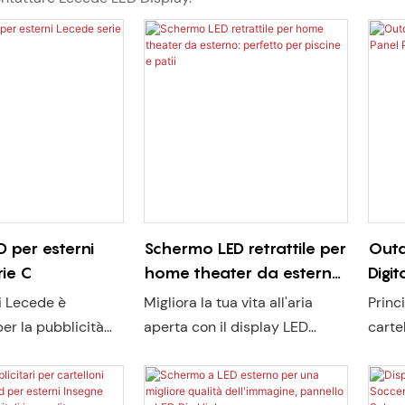
D per esterni
Schermo LED retrattile per
Outd
ie C
home theater da esterno:
Digit
perfetto per piscine e patii
P6.3
i Lecede è
Migliora la tua vita all'aria
Princ
er la pubblicità
aperta con il display LED
cartel
 segnaletica
retrattile per home theater di
autos
 che richiedono
Lecede, progettato per
priva
strema e durata a
resistere a sole, pioggia e
domes