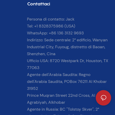
Contattaci
pubblicità di grande impatto
negli stadi sportivi e negli
Persona di contatto: Jack
eventi
Tel: +1 8328375986 (USA)
WhatsApp: +86 136 3132 9693
Indirizzo: Sede centrale: 2° edificio, Wanyan
Industrial City, Fuyoug, distretto di Baoan,
Shenzhen, Cina
Ufficio USA: 8720 Westpark Dr, Houston, TX
77063
Agente dell'Arabia Saudita: Regno
dell'Arabia Saudita, POBox 76211 Al Khobar
31952
Prince Muqran Street 22nd Cross, Al
Agrabiyah, Alkhobar
Agente in Russia: BC "Tolstoy Skver", 2°