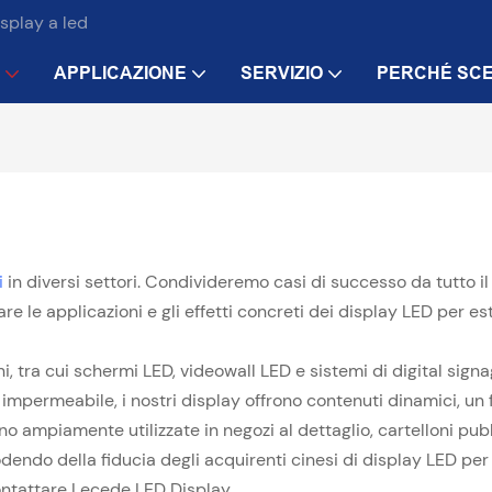
isplay a led
APPLICAZIONE
SERVIZIO
PERCHÉ SCE
i
in diversi settori. Condivideremo casi di successo da tutto il
e le applicazioni e gli effetti concreti dei display LED per est
i, tra cui schermi LED, videowall LED e sistemi di digital sign
ne impermeabile, i nostri display offrono contenuti dinamici, un 
no ampiamente utilizzate in negozi al dettaglio, cartelloni pub
endo della fiducia degli acquirenti cinesi di display LED per es
contattare Lecede LED Display.