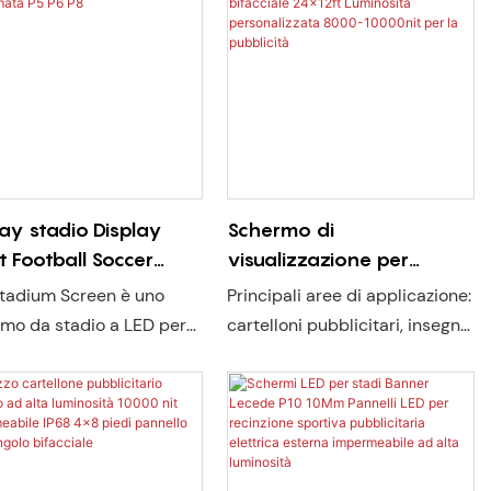
all americano, negozi,
Disponibile nel magazzino di
e (centri commerciali
Houston per una spedizione
cani, centri commerciali,
rapida negli Stati Uniti.
, segnali stradali)
Progettato per autostrade,
stadi e cartelloni pubblicitari
digitali
lay stadio Display
Schermo di
t Football Soccer
visualizzazione per
metrale perimetrale
cartelloni pubblicitari a led
tadium Screen è uno
Principali aree di applicazione:
Schermata P5 P6 P8
per esterni bifacciale
mo da stadio a LED per
cartelloni pubblicitari, insegne,
24x12ft Luminosità
ni ed esterni progettato
autostrade, stadi, cliniche
personalizzata 8000-
a pubblicità del marchio.
private di agenzie sanitarie
10000nit per la pubblicità
n'elevata luminosità di
domestiche, chiese, negozi 4S,
nit e un materiale
football americano, negozi,
tente del cabinet in
scuole (centri commerciali