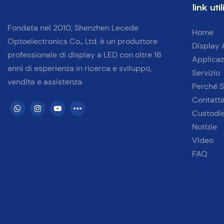
link util
pubblicità 
negli stadi s
Fondata nel 2010, Shenzhen Lecede
Home
eventi
Optoelectronics Co., Ltd. è un
produttore
Display 
professionale di display a LED con
oltre 16
Applicaz
anni di esperienza in ricerca e sviluppo,
Servizio
vendita e assistenza.
Perché S
Contatta
Custodi
Notizie
Video
FAQ