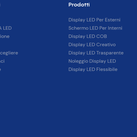
i
Prodotti
di grande impatto
portivi e negli
Display LED Per Esterni
A LED
Schermo LED Per Interni
ione
Display LED COB
Display LED Creativo
cegliere
Display LED Trasparente
ci
Noleggio Display LED
e
Display LED Flessibile