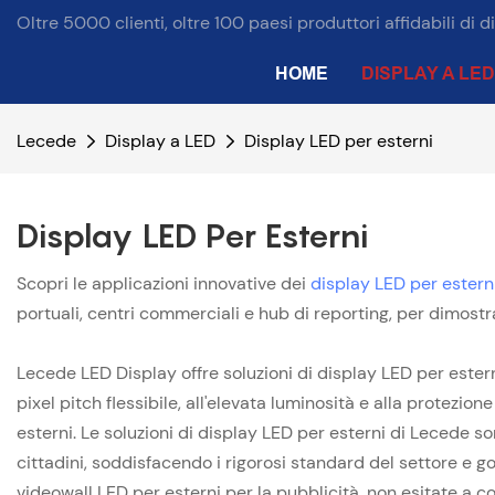
Oltre 5000 clienti, oltre 100 paesi produttori affidabili di d
HOME
DISPLAY A LED
Lecede
Display a LED
Display LED per esterni
Display LED Per Esterni
Scopri le applicazioni innovative dei
display LED per estern
portuali, centri commerciali e hub di reporting, per dimostrar
Lecede LED Display offre soluzioni di display LED per estern
pixel pitch flessibile, all'elevata luminosità e alla protezio
esterni. Le soluzioni di display LED per esterni di Lecede so
cittadini, soddisfacendo i rigorosi standard del settore e god
videowall LED per esterni per la pubblicità, non esitate a 