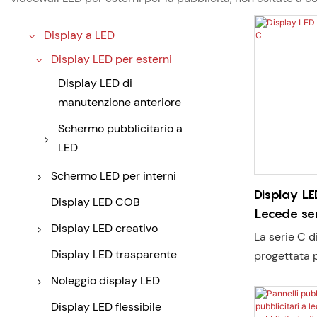
Display a LED
Display LED per esterni
Display LED di
manutenzione anteriore
Schermo pubblicitario a
LED
Cartellone pubblicitario
Schermo LED per interni
a LED
Display LE
Schermo LED fisso per
Display LED COB
Lecede ser
interni
Display LED creativo
La serie C d
Display cubo LED
Display LED trasparente
progettata p
esterna e la
Display LED rotondo
Noleggio display LED
commerciale
Display per poster a LED
Schermo da palcoscenico
Display LED flessibile
visibilità e