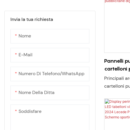
a LED
Visualizzazione LED 3D
lungo termi
luminosità 
Invia la tua richiesta
nit, protezi
le condizion
Nome
design strut
risparmio e
e manutenzi
E-Mail
Pannelli pu
ultrarapida 
cartelloni 
una nitidezz
Numero Di Telefono/WhatsApp
per estern
un'elevata e
Principali a
pubblicitari
riducendo a
cartelloni pu
vendita
Nome Della Ditta
operativi.
autostrade, 
private di a
domestiche, 
Soddisfare
football ame
scuole (cen