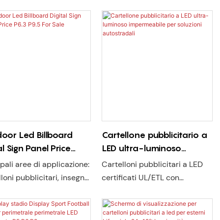
oor Led Billboard
Cartellone pubblicitario a
al Sign Panel Price
LED ultra-luminoso
 P9.5 For Sale
impermeabile per
ipali aree di applicazione:
Cartelloni pubblicitari a LED
soluzioni autostradali
loni pubblicitari, insegne,
certificati UL/ETL con
trade, stadi, cliniche
luminosità di 10000 nit
te di agenzie sanitarie
<000000> Impermeabilità
tiche, chiese, negozi 4S,
IP67. Garanzia di 5 anni.