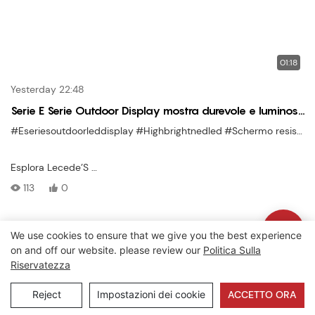
01:18
Yesterday 22:48
Serie E Serie Outdoor Display mostra durevole e luminoso
per la pubblicità per tutte le stagioni
#Eseriesoutdoorleddisplay
#Highbrightnedled
#Schermo resistente alle intemperie
Esplora Lecede’S
Serie E Display a LED esterno
113
0
— progettato per
Pubblicità di alto impatto e visibilità pubblica
In
We use cookies to ensure that we give you the best experience
Copyright © 2026 Lecede |
Mappa del sito
|
Informativa sulla
eventuali condizioni meteorologiche
on and off our website. please review our
Politica Sulla
privacy
. Questo video di Showcase si concentra sulla serie E’ Struttura
Riservatezza
robusta, luminosità brillante e qualità del display senza soluzione
Reject
Impostazioni dei cookie
ACCETTO ORA
di continuità per le installazioni esterne.