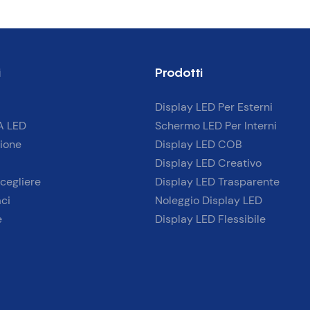
i
Prodotti
Display LED Per Esterni
A LED
Schermo LED Per Interni
ione
Display LED COB
Display LED Creativo
cegliere
Display LED Trasparente
ci
Noleggio Display LED
e
Display LED Flessibile