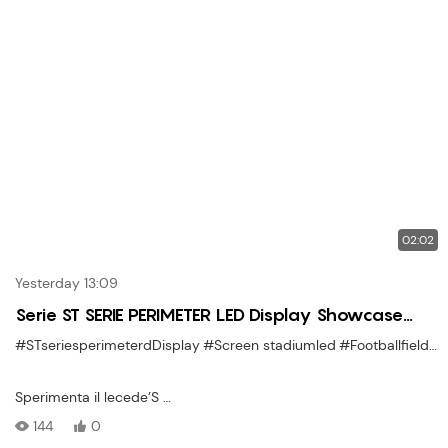
02:02
Yesterday 13:09
Serie ST SERIE PERIMETER LED Display Showcase
costruita per l'impatto dello stadio e una
#STseriesperimeterdDisplay
#Screen stadiumled
#FootballfieldDisplay
pubblicità chiara
Sperimenta il lecede’S
Visualizzazione LED perimetrale serie ST
144
0
—progettato per