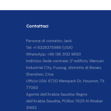
Contattaci
Persona di contatto: Jack
Tel: +1 8328375986 (USA)
WhatsApp: +86 136 3132 9693
Indirizzo: Sede centrale: 2° edificio, Wanyan
Industrial City, Fuyoug, distretto di Baoan,
Shenzhen, Cina
Ufficio USA: 8720 Westpark Dr, Houston, TX
77063
Agente dell'Arabia Saudita: Regno
dell'Arabia Saudita, POBox 76211 Al Khobar
31952