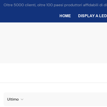
Oltre 5000 clienti, oltre 100 paesi produttori affidabili di d
HOME
DISPLAY A LED
Ultimo