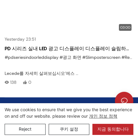
03:00
Yesterday 23:51
PD 시리즈 실내 LED 광고 디스플레이 디스플레이 슬림하고
밝고 실내 프로모션을 위해 제작되었습니다.
#pdseriesindoorleddisplay
#광고 화면
#Slimposterscreen
#RetailDigitalSignageleCedeled
Lecede를 자세히 살펴보십시오’에스
PD 시리즈 실내 LED 광고 디스플레이
138
0
, 설계
실내 프로모션, 브랜드 메시징
, 그리고
저작권 © 2026 Lecede |
사이트맵
|
개인정보처리방침
소매 간판
We use cookies to ensure that we give you the best experience
. 이 제품은 비디오가 강조 표시됩니다
on and off our website. please review our
개인 정보 정책
얇은 프로파일
Reject
쿠키 설정
지금 동의합니다
,
생생한 시각