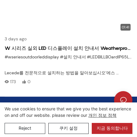
01:41
3 days ago
W 시리즈 실외 LED 디스플레이 설치 안내서 Weatherproof
& 쉬운 모듈 식 설정
#wseriesoutdoorleddisplay
#설치 안내서
#LEDBILLBOardIP65LED
Lecede를 전문적으로 설치하는 방법을 알아보십시오’에스
W 시리즈 실외 LED 디스플레이
173
0
, 이상적입니다
교통량이 많은 야외 환경
광고판, 공공 사각형, 이벤트 단계 및 건물 FA와 같은çAdes. 이 비디
저작권 © 2026 Lecede |
사이트맵
|
개인정보처리방침
오는 모든 단계를 안내합니다 — 캐비닛 장착에서 최종 테스트까지
We use cookies to ensure that we give you the best experience
— 안전하고 원활한 설정 보장.
on and off our website. please review our
개인 정보 정책
Reject
쿠키 설정
지금 동의합니다
✅ IP65 등급 전천후 보호