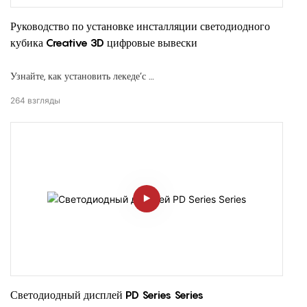
Руководство по установке инсталляции светодиодного
кубика Creative 3D цифровые вывески
Узнайте, как установить лекеде’с
Светодиодный кубический дисплей
264
взгляды
, а
360° Решение с творческим светодиодным вывеской
это поворачивает головы в
торговые места, художественные выставки, выставочные залы и
интерактивные инсталляции
. Этот пошаговый гид проведет вас через
модульная сборка
,
связь
, и
Настройка контента
процесс.
Светодиодный дисплей PD Series Series