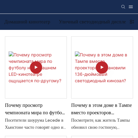
Домашний кинотеатр
Уличный светодиодный дисплей
Почему просмотр
Почему в этом доме в Тампе
чемпионата мира по футболу
вместо проекторов
на домашнем LED-
установили 136-дюймовый
Посетители шоурума Lecede в
Посмотрите, как житель Тампы
кинотеатре ощущается по-
светодиодный кинозал?
Хьюстоне часто говорят одно и
обновил свою гостиную,
другому?
то же после того, как видят
установив 136-дюймовый LED-