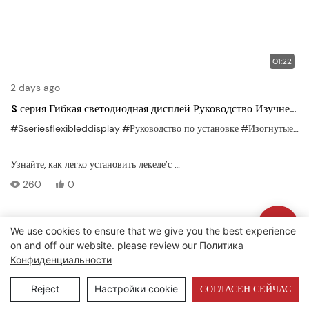
01:22
2 days ago
S серия Гибкая светодиодная дисплей Руководство Изучнее
& Творческая настройка
#Sseriesflexibleddisplay
#Руководство по установке
#Изогнутые панельсофулеры
Узнайте, как легко установить лекеде’с
S серия гибкий светодиодный дисплей
260
0
, построен для
изогнутые, волнистые или пользовательские поверхности
. Это видео проведет вас через полный процесс установки — от
We use cookies to ensure that we give you the best experience
Авторские права © 2026 Lecede |
Карта сайта
|
Политика
выравнивания модулей до подключения данных/питания —
on and off our website. please review our
Политика
конфиденциальности
Расширение возможностей построить
Конфиденциальности
Потрясающие визуальные структуры
Reject
Настройки cookie
СОГЛАСЕН СЕЙЧАС
в любой среде.