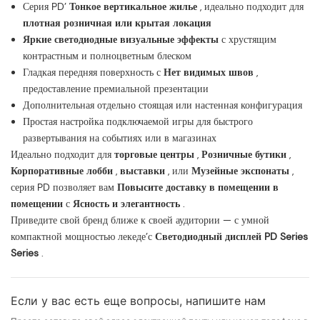
Серия PD’
Тонкое вертикальное жилье
, идеально подходит для
плотная розничная или крытая локация
Яркие светодиодные визуальные эффекты
с хрустящим
контрастным и полноцветным блеском
Гладкая передняя поверхность с
Нет видимых швов
,
предоставление премиальной презентации
Дополнительная отдельно стоящая или настенная конфигурация
Простая настройка подключаемой игры для быстрого
развертывания на событиях или в магазинах
Идеально подходит для
торговые центры
,
Розничные бутики
,
Корпоративные лобби
,
выставки
, или
Музейные экспонаты
,
серия PD позволяет вам
Повысите доставку в помещении в
помещении
с
Ясность и элегантность
.
Приведите свой бренд ближе к своей аудитории — с умной
компактной мощностью лекеде’с
Светодиодный дисплей PD Series
Series
.
Если у вас есть еще вопросы, напишите нам