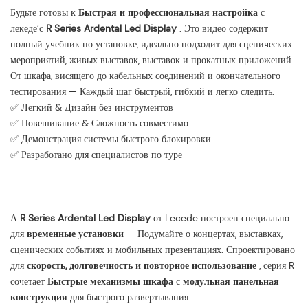
Будьте готовы к
Быстрая и профессиональная настройка
с
лекеде’с
R Series Ardental Led Display
. Это видео содержит
полный учебник по установке, идеально подходит для сценических
мероприятий, живых выставок, выставок и прокатных приложений.
От шкафа, висящего до кабельных соединений и окончательного
тестирования — Каждый шаг быстрый, гибкий и легко следить.
✅ Легкий & Дизайн без инструментов
✅ Повешивание & Сложность совместимо
✅ Демонстрация системы быстрого блокировки
✅ Разработано для специалистов по туре
А
R Series Ardental Led Display
от Lecede построен специально
для
временные установки
— Подумайте о концертах, выставках,
сценических событиях и мобильных презентациях. Спроектировано
для
скорость, долговечность и повторное использование
, серия R
сочетает
Быстрые механизмы шкафа
с
модульная панельная
конструкция
для быстрого развертывания.