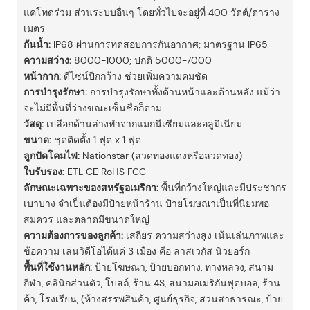
แคโทดร่วม ส่วนระบบอื่นๆ โดยทั่วไปจะอยู่ที่ 400 วัตต์/ตาราง
เมตร
กันน้ำ:
IP68 ผ่านการทดสอบการกันอากาศ; มาตรฐาน IP65
ความสว่าง:
8000-1000; ปกติ 5000-7000
หน้ากาก:
ดีไซน์ปีกกว้าง ช่วยเพิ่มความคมชัด
การบำรุงรักษา:
การบำรุงรักษาทั้งด้านหน้าและด้านหลัง แม้ว่า
จะไม่มีพื้นที่ว่างขณะเซ็นชื่อก็ตาม
วัสดุ:
เปลือกด้านล่างทำจากแมกนีเซียมและอลูมิเนียม
ขนาด:
ชุดติดตั้ง 1 ฟุต x 1 ฟุต
ลูกปัดโคมไฟ:
Nationstar (ลวดทองแดงหรือลวดทอง)
ใบรับรอง:
ETL CE RoHS FCC
ลักษณะเฉพาะของสหรัฐอเมริกา:
พื้นที่กว้างใหญ่และมีประชากร
เบาบาง จำเป็นต้องมีป้ายหน้าร้าน ป้ายโฆษณาเป็นที่นิยมพอ
สมควร และตลาดมีขนาดใหญ่
ความต้องการของลูกค้า:
เสถียร ความสว่างสูง เน้นเล่นภาพและ
ข้อความ เล่นวิดีโอได้แค่ 3 เมือง คือ ลาสเวกัส นิวยอร์ก
พื้นที่ใช้งานหลัก:
ป้ายโฆษณา, ป้ายบอกทาง, ทางหลวง, สนาม
กีฬา, คลินิกส่วนตัว, โบสถ์, ร้าน 4S, สนามอเมริกันฟุตบอล, ร้าน
ค้า, โรงเรียน, (ห้างสรรพสินค้า, ศูนย์ธุรกิจ, สวนสาธารณะ, ป้าย