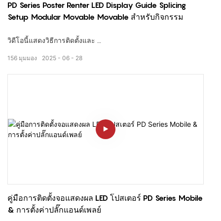
PD Series Poster Renter LED Display Guide Splicing
Setup Modular Movable Movable สำหรับกิจกรรม
วิดีโอนี้แสดงวิธีการติดตั้งและ
Splice หลาย Lecede Pd Series LED แสดงผล
156
มุมมอง
2025
06
28
เพื่อสร้างก
หน้าจอขนาดใหญ่เคลื่อนย้ายได้
— เหมาะสำหรับ
แอปพลิเคชันเช่า
เช่น
นิทรรศการงานป๊อปอัพโชว์ผลงานค้าปลีกและการโฆษณาบนมือถือ
.
✅การติดตั้งการประกบกันอย่างปราศจากเครื่องมือ
✅กลิ้ง, น้ำหนักเบาและอิสระ
✅เอาต์พุตภาพที่ไร้รอยต่อ
คู่มือการติดตั้งจอแสดงผล LED โปสเตอร์ PD Series Mobile
✅ปลั๊กแอนด์เพลย์พร้อมสำหรับการเช่า
& การตั้งค่าปลั๊กแอนด์เพลย์