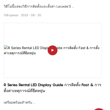
วิดีโอนี้แสดงวิธีการติดตั้งและตั้งค่า Lecede’S
จอแสดงผล LED โปสเตอร์ PD Series
156
มุมมอง
2025
06
20
โซลูชันป้ายดิจิตอลแบบพกพาและมีสไตล์ที่ออกแบบมาสำหรับ
กิจกรรมการจัดนิทรรศการโปรโมชั่นป๊อปอัพและสถานการณ์การ
เช่า
. กับมัน
ระบบปลั๊กและเล่น
และ
ขาตั้งที่เคลื่อนย้ายได้
, มัน’เหมาะสำหรับการปรับใช้อย่างรวดเร็วในสภาพแวดล้อมในร่ม
ชั่วคราว
✅น้ำหนักเบา & อิสระ
R Series Rental LED Display Guide การติดตั้ง Fast & การ
✅ง่ายต่อการขนส่งและนำกลับมาใช้ใหม่
ตั้งค่าเหตุการณ์ที่ยืดหยุ่น
✅ไม่จำเป็นต้องติดตั้งผนังหรือเครื่องมือ
✅เหมาะสำหรับการติดตั้งระยะสั้น
เตรียมพร้อมสำหรับ
การตั้งค่าที่รวดเร็วและเป็นมืออาชีพ