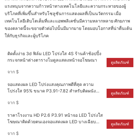
แรงหนุนจากความก้าวหน้าทางเทคโนโลยีและความกระหายของผู้
บริโภคที่เพิ่มขึ้นสำหรับโซลูชันการแสดงผลที่เป็นนวัตกรรม เมื่อ
เทคโนโลยีเติบโตเต็มที่และแอพพลิเคชั่นมีความหลากหลาย ศักยภาพ
ของตลาดนี้จะขยายตัวต่อไปนั้นมีมากมาย โดยมอบโอกาสที่น่าตื่นเต้น
ให้กับธุรกิจและผู้บริโภค
ติดตั้งง่าย 3d ฟิล์ม LED โปร่งใส 4S ร้านค้าช้อปปิ้ง
กระจกหน้าต่างตารางโมดูลแสดงหน้าจอโฆษณา
ดูผลิตภัณฑ์
จาก
$
จอแสดงผล LED โปร่งแสงคุณภาพดีที่สุด ความ
โปร่งใส 95% ขนาด P3.91-7.82 สำหรับติดผนัง
ดูผลิตภัณฑ์
จอแสดงผล LED โปร่งแสงน่ารักสำหรับเทศกาล
จาก
$
คริสต์มาส
ราคาโรงงาน HD P2.6 P3.91 หน้าจอ LED โปร่งใส
โฆษณาติดด้วยตนเองจอแสดงผล LED บางเฉียบ
ดูผลิตภัณฑ์
สำหรับผนังกระจกหน้าต่าง
จาก
$