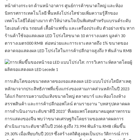
หน้าต่างกระจก ด้านหน้าอาคาร ศูนย์การค้าขนาดใหญ่ และห้อง
นิทรรศการเทคโนโลยี พื้นหลังโปร่งใสช่วยเพิ่มความรู้สึกของ
เทคโนโลยีได้อย่างมาก ทำให้น่าสนใจเป็นพิเศษสำหรับแบรนด์ระดับ
ไฮเอนด์ เช่น รถยนต์ เสื้อผ้าแฟชั่น และเครื่องประดับ ตัวอย่างเช่น หาก
ร้านค้าใช้จอแสดงผล LED โปร่งใสขนาด 10 ตารางเมตร มูลค่า 30
ตารางเมตร000
RMB
ต่อหน่วยและการเจาะตลาดถึง 1% ขนาดของ
ตลาดจอแสดงผล LED โปร่งใสในการค้าปลีกอาจสูงถึง 9 พันล้าน
RMB
การเติบโตของขนาดตลาดของจอแสดงผล LED แบบโปร่งใสมีสาเหตุ
หลักมาจากประสิทธิภาพที่แข็งแกร่งของสามภาคส่วนหลักในปี 2023
ได้แก่ กิจกรรมความบันเทิงขนาดใหญ่ ตลาดบาร์ และห้องโถงห้าง
สรรพสินค้า และการค้าปลีกออฟไลน์ ตามรายงาน "บทสรุปตลาดผล
การดำเนินงานระดับชาติปี 2023" ที่เผยแพร่โดยสมาคมอุตสาหกรรม
การแสดงของจีน พบว่าขนาดเศรษฐกิจโดยรวมของตลาดผลการ
ดำเนินงานระดับชาติในปี 2566 สูงถึง 73.994 พันล้าน
RMB
เพิ่มขึ้น
29.30% เมื่อเทียบกับปี 2019 ซึ่งสร้างสถิติสูงสุดเป็นประวัติการณ์ การ