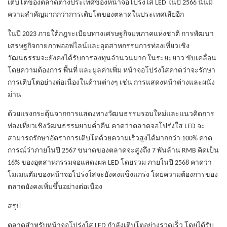
เติบโตของตลาดต่างประเทศของหน้าจอโปร่งใส LED ในปี 2566 นั้นมี
ความสำคัญมากกว่าการเติบโตของตลาดในประเทศเสียอีก
ในปี 2023 ภายใต้กฎระเบียบทางเศรษฐกิจมหภาคแห่งชาติ การพัฒนา
เศรษฐกิจกายภาพออฟไลน์และอุตสาหกรรมการท่องเที่ยวเชิง
วัฒนธรรมจะยังคงได้รับการลงทุนจำนวนมาก ในระยะยาว ขับเคลื่อน
โดยความต้องการ พื้นที่ และมูลค่าเพิ่ม หน้าจอโปร่งใสคาดว่าจะรักษา
การเติบโตอย่างต่อเนื่องในด้านต่างๆ เช่น การแสดงหน้าต่างและผนัง
ม่าน
ด้วยแรงกระตุ้นจากการแสดงทางวัฒนธรรมรอบใหม่และแนวคิดการ
ท่องเที่ยวเชิงวัฒนธรรมยามค่ำคืน คาดว่าตลาดจอโปร่งใส LED จะ
สามารถรักษาอัตราการเติบโตด้วยความเร็วสูงได้มากกว่า 100% คาด
การณ์ว่าภายในปี 2567 ขนาดของตลาดจะสูงถึง 7 พันล้าน
RMB
คิดเป็น
16% ของอุตสาหกรรมจอแสดงผล LED โดยรวม ภายในปี 2568 คาดว่า
โมเมนตัมของหน้าจอโปร่งใสจะยังคงแข็งแกร่ง โดยความต้องการของ
ตลาดยังคงเพิ่มขึ้นอย่างต่อเนื่อง
สรุป
ตลาดสำหรับหน้าจอโปร่งใส LED กำลังเติบโตอย่างรวดเร็ว โดยได้รับ