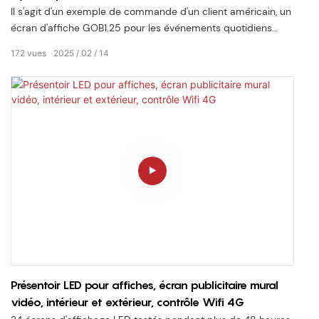
Il s'agit d'un exemple de commande d'un client américain, un
écran d'affiche GOB1.25 pour les événements quotidiens
pour l'entreprise. Le client pensait que l'écran de l'affiche, en
172
vues
2025
02
14
particulier HD et facile à utiliser, à plumer et à jouer. Alors,
quel est le lieu de cet écran d'affiche LED à l'ère actuelle de
la publicité numérique?
Présentoir LED pour affiches, écran publicitaire mural
vidéo, intérieur et extérieur, contrôle Wifi 4G