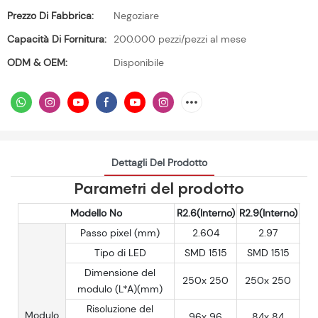
Prezzo Di Fabbrica:
Negoziare
Capacità Di Fornitura:
200.000 pezzi/pezzi al mese
ODM & OEM:
Disponibile
Dettagli Del Prodotto
Parametri del prodotto
Modello No
R2.6(Interno)
R2.9(Interno)
R3.
Passo pixel (mm)
2.604
2.97
Tipo di LED
SMD 1515
SMD 1515
S
Dimensione del
250x 250
250x 250
2
modulo (L*A)(mm)
Risoluzione del
Modulo
96x 96
84x 84