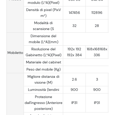
modulo (L*A)(Pixel)
Densità di pixel (PixV
147456
112896
m²)
Modalità di
32
28
scansione (S
Dimensione del
mobile (L*A)(mm)
Risoluzione del
192x 192
168x168168x
1
Mobiletto
Gabinetto (L*A)(Pixel)
192x 384
336
1
Materiale del cabinet
Peso del mobile (Kg)
Migliore distanza di
2.6
3
visione (M)
Luminosità (lendini
900
900
Protezione
dall'ingresso (Anteriore
IP31
IP31
posteriore)