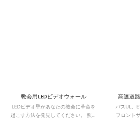
高速道路/道端のLEDビルボード
外部の建
パスUL、ETL証明書IP68防水レートと
デジタル 
フロントサービス10000NIT+屋外LED
ミックで
ビルボード。ヒューストンUSAには在
て顧客と
庫があります