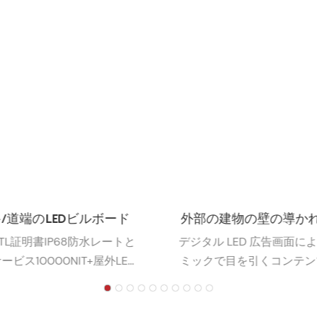
物の壁の導かれた広告画
イベント/小売店/展示
面
スターLEDディス
LED 広告画面により、ダイナ
ポスターディスプレイの適
目を引くコンテンツを使用し
広範囲です。 彼らは、自
シームレスにつながることが
ショッピングモール、ホテ
できます
ラン、衣料品店などに製品