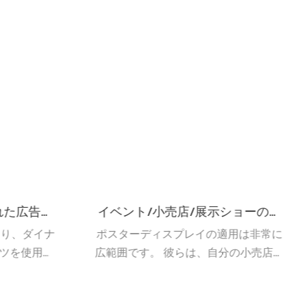
ショーのポ
ナイトバー/小売店の屋内固定LED
プレイ
スクリーン
用は非常に
屋内LEDビデオウォールは、固定され
分の小売店、
たインストール付きのNight Bar &小売
ル、レスト
店に広く使用されています。 大きなデ
やプロモー
ィスプレイ画面は、より多くの聴衆の