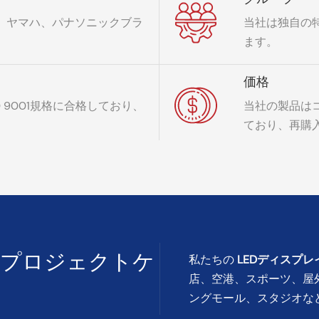
 ヤマハ、パナソニックブラ
当社は独自の特
ます。
価格
S0 9001規格に合格しており、
当社の製品は
ており、再購
のプロジェクトケ
私たちの
LEDディスプレ
店、空港、スポーツ、屋
ングモール、スタジオな