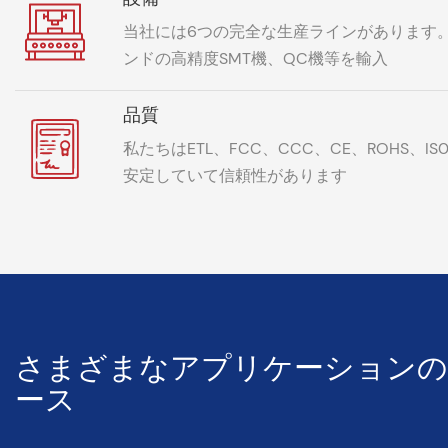
当社には6つの完全な生産ラインがあります。
ンドの高精度SMT機、QC機等を輸入
品質
私たちはETL、FCC、CCC、CE、ROHS、I
安定していて信頼性があります
さまざまなアプリケーション
ース