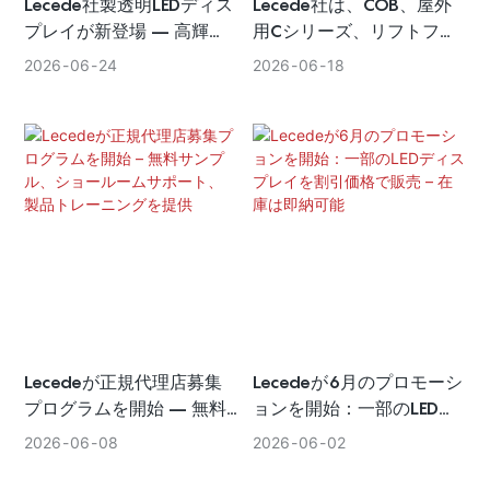
Lecede社製透明LEDディス
Lecede社は、COB、屋外
プレイが新登場 – 高輝
用Cシリーズ、リフトフォ
度、75%以上の透明度、
ールド式オールインワンデ
2026
06
24
2026
06
18
カスタムサイズ対応
ィスプレイを携え、
InfoComm 2026に出展し
ます。
Lecedeが正規代理店募集
Lecedeが6月のプロモーシ
プログラムを開始 – 無料
ョンを開始：一部のLEDデ
サンプル、ショールームサ
ィスプレイを割引価格で販
2026
06
08
2026
06
02
ポート、製品トレーニング
売 – 在庫は即納可能
を提供