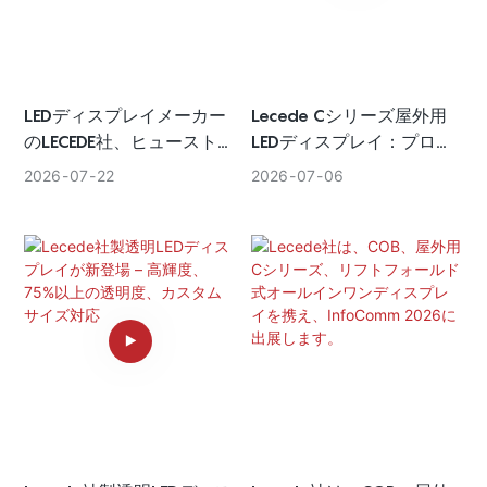
LEDディスプレイメーカー
Lecede Cシリーズ屋外用
のLECEDE社、ヒューストン
LEDディスプレイ：プロ仕
とラスベガスにおける米国
様の屋外看板・広告板ソリ
2026
07
22
2026
07
06
拠点を強化し、さらなる地
ューション
域拡大を計画