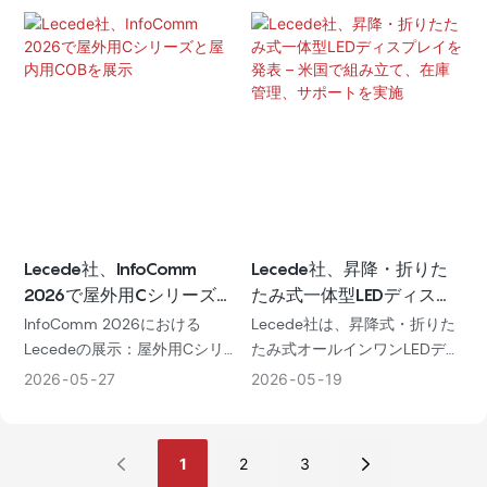
Lecede社、InfoComm
Lecede社、昇降・折りた
2026で屋外用Cシリーズと
たみ式一体型LEDディスプ
屋内用COBを展示
レイを発表 – 米国で組み
InfoComm 2026における
Lecede社は、昇降式・折りた
立て、在庫管理、サポート
Lecedeの展示：屋外用Cシリ
たみ式オールインワンLEDディ
を実施
ーズ（最大12,000ニット、
スプレイを発表しました。テ
2026
05
27
2026
05
19
IP68）および屋内用
キサス州ヒューストンで組み
COB（4K、2,000ニット、
立て、在庫管理、サポートを
40,000:1）。実績：テキサス
行っています。COBテクノロ
1
2
3
州の高速道路看板、ファーゴ
ジー、40000:1の高コントラス