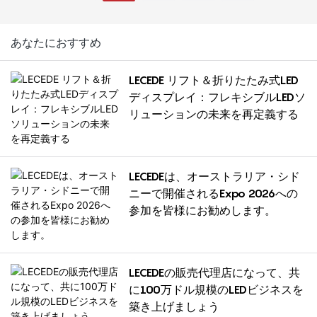
の教会。米国ヒューストンに
ト比、2000nitsの輝度、
在庫あり、48時間以内発送、
ETL/UL認証を取得していま
オンサイトエンジニア対応、5
す。設置時間はわずか3分、折
あなたにおすすめ
～8年保証、UL/ETL認証取得済
りたたむことで60%の省スペ
み。ブース番号：C9268。
ースを実現します。クレーン
LECEDE リフト＆折りたたみ式LED
やトラスは不要です。レンタ
ディスプレイ：フレキシブルLEDソ
ル、企業イベント、礼拝など
リューションの未来を再定義する
に最適です。5～8年の保証付
き。好評発売中です。
LECEDEは、オーストラリア・シド
ニーで開催されるExpo 2026への
参加を皆様にお勧めします。
LECEDEの販売代理店になって、共
に100万ドル規模のLEDビジネスを
築き上げましょう