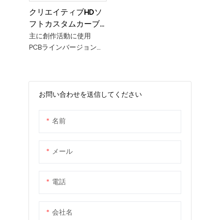
クリエイティブHDソ
フトカスタムカーブ
LED球体ディスプレイ
主に創作活動に使用
P1.8 P2 P2。5
PCBラインバージョン
+キットはソフトです
お問い合わせを送信してください
名前
メール
電話
会社名