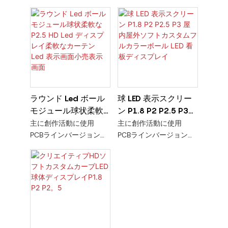
ディスプレイ P1.5
+キットはソフトです
+キットはソフトです
P1.86 P2.5 工場在庫
ラウンド Led ボール
球 LED 表示スクリー
モジュール球状柔軟
ン P1.8 P2 P2.5 P3
な P2.5 HD Led ディ
屋内屋外ソフトカス
主に創作活動に使用
主に創作活動に使用
スプレイ柔軟なカー
タムフルカラーボー
PCBラインバージョン
PCBラインバージョン
テン Led 表示画面小
ル LED 看板ディスプ
+キットはソフトです
+キットはソフトです
売表示画面
レイ