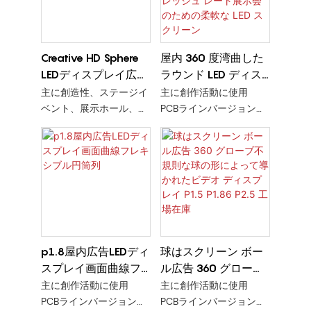
Creative HD Sphere
屋内 360 度湾曲した
LEDディスプレイ広告
ラウンド LED ディス
画面P1.8 P2 P2。5
プレイ P1.875 P2
主に創造性、ステージイ
主に創作活動に使用
P2.5 ソフト LED パネ
ベント、展示ホール、ト
PCBラインバージョン
ル高リフレッシュ レ
レードショー、屋内また
+キットはソフトです
は屋外のセンタービルに
ート展示会のための
使用されます。
柔軟な LED スクリー
PCBラインバージョン
ン
+キットはソフトです
p1.8屋内広告LEDディ
球はスクリーン ボー
スプレイ画面曲線フ
ル広告 360 グローブ
レキシブル円筒列
不規則な球の形によ
主に創作活動に使用
主に創作活動に使用
って導かれたビデオ
PCBラインバージョン
PCBラインバージョン