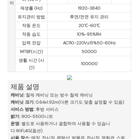
이
재생률 (Hz)
1920-3840
유지관리 방법
후면/전면 유지 관리
작동 온도
20℃-60℃
작동 습도
10%-95%RH
입력 전압
AC110-220V±15%50-60Hz
MTBF(시간)
50000
생활 시간 (시
100000
간)
제품 설명
캐비닛:
철제 캐비닛 또는 방수 철제 캐비닛
캐비닛 크기:
0.64x1.92m(다른 크기도 맞춤 설정할 수 있음)
서비스 방법:
후방 서비스
밝기:
900-5500니트
운영:
별도로 사용하거나 결합하여 사용할 수 있습니
다.WiFi,4G(옵션)
사용 장소:
매장, 전시장, 렌탈샵, 박물관, 전시장, 영화관, 쇼핑