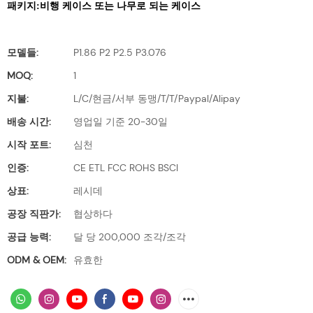
패키지:비행
케이스 또는 나무로 되는 케이스
모델들:
P1.86 P2 P2.5 P3.076
MOQ:
1
지불:
L/C/현금/서부 동맹/T/T/Paypal/Alipay
배송 시간:
영업일 기준 20-30일
시작 포트:
심천
인증:
CE ETL FCC ROHS BSCI
상표:
레시데
공장 직판가:
협상하다
공급 능력:
달 당 200,000 조각/조각
ODM & OEM:
유효한