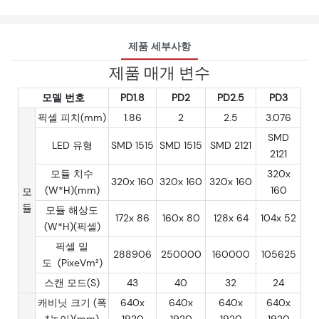
제품 세부사항
제품 매개 변수
모델 번호
PD1.8
PD2
PD2.5
PD3
픽셀 피치(mm)
1.86
2
2.5
3.076
SMD
LED 유형
SMD 1515
SMD 1515
SMD 2121
2121
모듈 치수
320x
320x 160
320x 160
320x 160
(W*H)(mm)
160
모
듈
모듈 해상도
172x 86
160x 80
128x 64
104x 52
(W*H)(픽셀)
픽셀 밀
288906
250000
160000
105625
도 (PixeVm²)
스캔 모드(S)
43
40
32
24
캐비닛 크기 (폭
640x
640x
640x
640x
*높이)(mm)
1920
1920
1920
1920