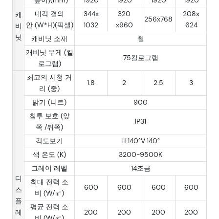
내각 결의
344x
320
208x
캐
256x768
안 (W*H)(픽셀)
1032
x960
624
비
닛
캐비닛 소재
철
캐비닛 무게 (킬
75킬로그램
로그램)
최고의 시청 거
1.8
2
2.5
3
리 (중)
밝기 (니트)
900
침투 보호 (앞
IP31
쪽 /뒤쪽)
각도보기
H:140°V:140°
색 온도 (K)
3200-9500K
그레이 레벨
14조금
디
최대 전력 소
600
600
600
600
스
비 (W/㎡)
플
평균 전력 소
레
200
200
200
200
비 (W/㎡)