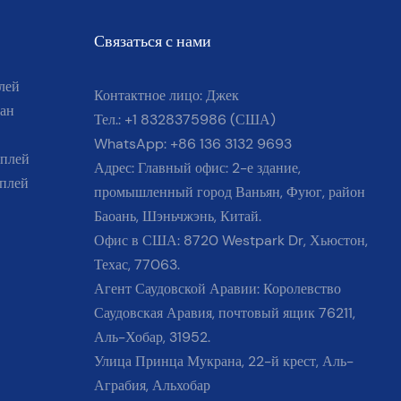
Связаться с нами
лей
Контактное лицо: Джек
ан
Тел.: +1 8328375986 (США)
WhatsApp: +86 136 3132 9693
плей
Адрес: Главный офис: 2-е здание,
плей
промышленный город Ваньян, Фуюг, район
Баоань, Шэньчжэнь, Китай.
Офис в США: 8720 Westpark Dr, Хьюстон,
Техас, 77063.
Агент Саудовской Аравии: Королевство
Саудовская Аравия, почтовый ящик 76211,
Аль-Хобар, 31952.
Улица Принца Мукрана, 22-й крест, Аль-
Аграбия, Альхобар