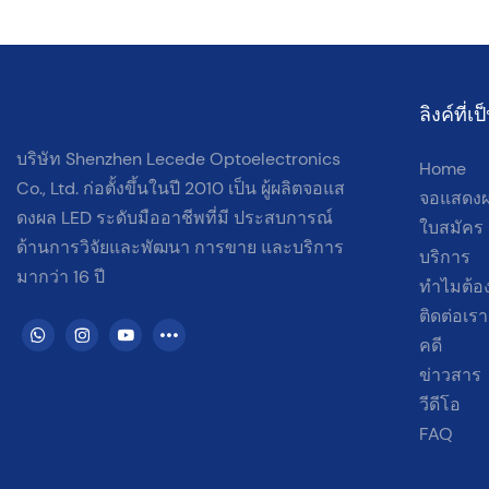
กระบวนการทั้งหมด — จากการประกอบโครงสร้างและการจัดตำแหน่ง
โมดูลไปจนถึงการเดินสายการกำหนดค่าและการตั้งค่าพลังงาน เหมาะ
สำหรับร้านค้าปลีกห้องประชุมคณะกรรมการขององค์กรศูนย์ควบคุมและ
อื่น ๆ !
ลิงค์ที่
บริษัท Shenzhen Lecede Optoelectronics
Home
✅เครื่องมือที่จำเป็น
Co., Ltd. ก่อตั้งขึ้นในปี 2010 เป็น
ผู้ผลิตจอแส
✅แนวทางปฏิบัติในการติดตั้งที่ปลอดภัย
จอแสดงผ
ดงผล LED ระดับมืออาชีพที่มี
ประสบการณ์
✅ด่วน & การตั้งค่าที่สะอาด
ใบสมัคร
✅ใช้ได้กับสถานการณ์ในร่มต่างๆ
ด้านการวิจัยและพัฒนา การขาย และบริการ
บริการ
มากว่า 16 ปี
ทำไมต้อง
ติดต่อเรา
คดี
ข่าวสาร
วีดีโอ
FAQ