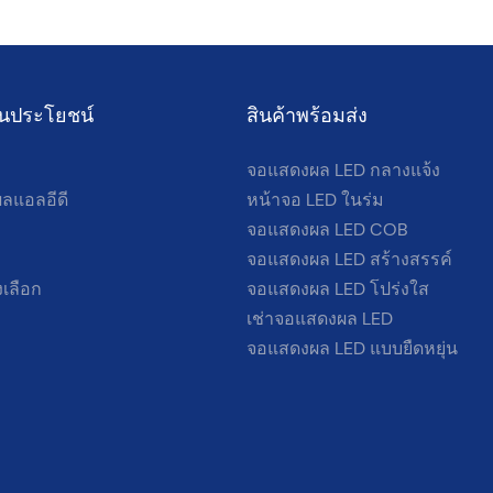
เป็นประโยชน์
สินค้าพร้อมส่ง
จอแสดงผล LED กลางแจ้ง
ลแอลอีดี
หน้าจอ LED ในร่ม
จอแสดงผล LED COB
จอแสดงผล LED สร้างสรรค์
เลือก
จอแสดงผล LED โปร่งใส
เช่าจอแสดงผล LED
จอแสดงผล LED แบบยืดหยุ่น