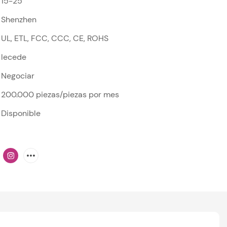
15-25
Shenzhen
UL, ETL, FCC, CCC, CE, ROHS
lecede
Negociar
200.000 piezas/piezas por mes
Disponible