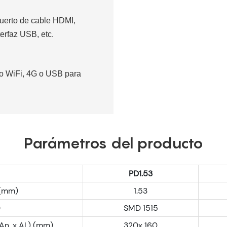
puerto de cable HDMI,
terfaz USB, etc.
 o WiFi, 4G o USB para
Parámetros del producto
PD1.53
 (mm)
1.53
D
SMD 1515
n. x Al.) (mm)
320x 160