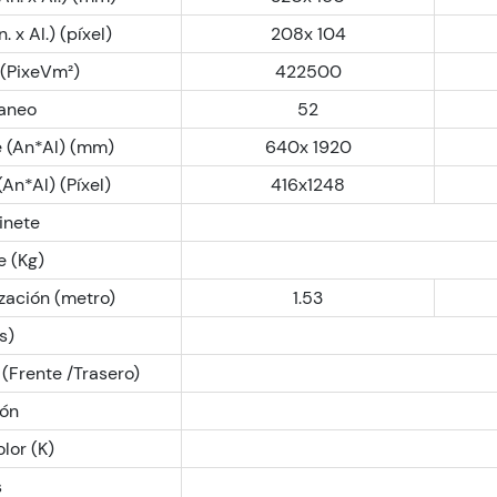
 x Al.) (píxel)
208x 104
 (PixeVm²)
422500
aneo
52
e (An*Al) (mm)
640x 1920
An*Al) (Píxel)
416x1248
inete
e (Kg)
ización (metro)
1.53
s)
 (Frente /Trasero)
ión
lor (K)
s