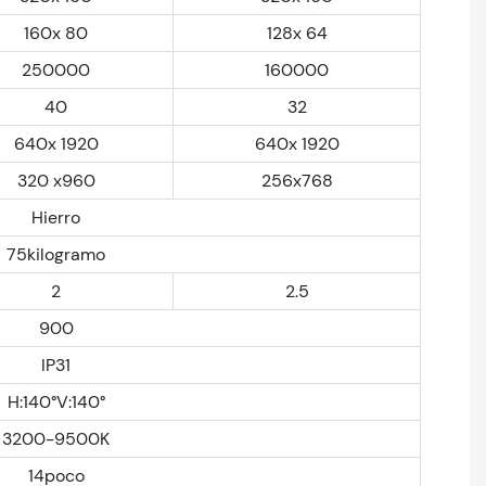
160x 80
128x 64
250000
160000
40
32
640x 1920
640x 1920
320 x960
256x768
Hierro
75kilogramo
2
2.5
900
IP31
H:140°V:140°
3200-9500K
14poco