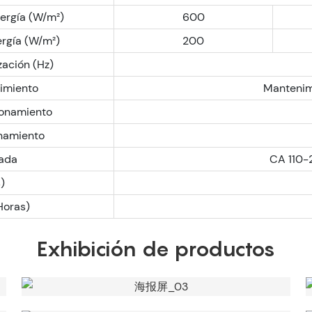
rgía (W/m²)
600
rgía (W/m²)
200
zación (Hz)
imiento
Mantenim
ionamiento
namiento
rada
CA 110-
)
Horas)
Exhibición de productos