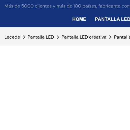
Más de 5000 clientes y más de 100 países, fabricante conf
HOME
PANTALLA LE
Lecede
Pantalla LED
Pantalla LED creativa
Pantall