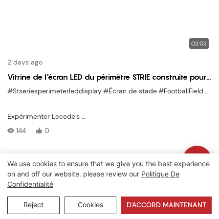
02:02
2 days ago
Vitrine de l'écran LED du périmètre STRIE construite pour
l'impact du stade et la publicité claire
#Stseriesperimeterleddisplay
#Écran de stade
#FootballFieldDisplay
Expérimenter Lecede’s
Affichage LED du périmètre de la série ST
144
0
—conçu pour
terrains de football et environnements de stade
. Cette vidéo de vitrine met en évidence l'affichage’s
We use cookies to ensure that we give you the best experience
Droits d'auteur © 2026 Lecede |
Plan du site
|
Politique de
construction robuste
on and off our website. please review our
Politique De
confidentialité
,
Confidentialité
Performances ultra-brillantes
Reject
Cookies
D'ACCORD MAINTENANT
, et son rôle dans
offrir une publicité sportive à fort impact