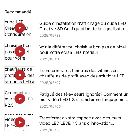
Recommandé
Guide d'installation d'affichage du cube LED
Creative 3D Configuration de la signalisation
numérique
2025
06
28
Voir la différence: choisir le bon pas de pixel
pour votre écran LED intérieur
2025
06
10
Transformez les fenêtres des vitrines en
chauffeurs de profit avec des solutions LED à
haute luminosité de Lecede
2025
06
07
Fatigué des téléviseurs ignorés? Comment un
mur vidéo LED P2.5 transforme l'engagement
client
2025
06
03
Transformez votre espace avec des murs
vidéo LED LEDE: 15 ans d'innovation
d'affichage premium
2025
05
28