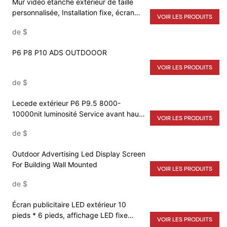
Mur vidéo étanche extérieur de taille
personnalisée, Installation fixe, écran
VOIR LES PRODUITS
d'affichage led P4 P6 P8 P10 pour la
de
$
publicité routière
P6 P8 P10 ADS OUTDOOOR
VOIR LES PRODUITS
de
$
Lecede extérieur P6 P9.5 8000-
10000nit luminosité Service avant haute
VOIR LES PRODUITS
luminosité simple double face affichage
de
$
LED panneau d'affichage autoroute
Outdoor Advertising Led Display Screen
For Building Wall Mounted
VOIR LES PRODUITS
de
$
Écran publicitaire LED extérieur 10
pieds * 6 pieds, affichage LED fixe
VOIR LES PRODUITS
extérieur - Lecede