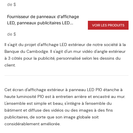
de
$
Fournisseur de panneaux d'affichage
LED, panneaux publicitaires LED
VOIR LES PRODUITS
extérieurs Panneau de signalisation LED
de
$
P5/P6/P8
Il s'agit du projet d'affichage LED extérieur de notre société à la
Banque du Cambodge. Il s'agit d'un mur vidéo d'angle extérieur
à 3 côtés pour la publicité, personnalisé selon les dessins du
client.
Cet écran d'affichage extérieur à panneau LED P10 étanche à
haute luminosité P10 est à entretien arrière et encastré au mur.
L'ensemble est simple et beau, s'intègre à l'ensemble du
bâtiment et diffuse des vidéos ou des images à des fins
publicitaires, de sorte que son image globale soit
considérablement améliorée.