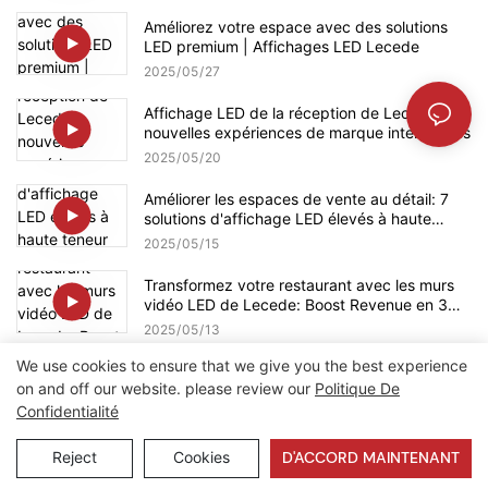
Améliorez votre espace avec des solutions
LED premium | Affichages LED Lecede
2025
05
27
Affichage LED de la réception de Lecede:
nouvelles expériences de marque interactives
2025
05
20
Améliorer les espaces de vente au détail: 7
solutions d'affichage LED élevés à haute
teneur pour augmenter l'impact de la marque
2025
05
15
& Ventes
Transformez votre restaurant avec les murs
vidéo LED de Lecede: Boost Revenue en 3
mois!
2025
05
13
We use cookies to ensure that we give you the best experience
on and off our website. please review our
Politique De
Confidentialité
Droits d'auteur © 2026 Lecede |
Plan du site
|
Politique de
confidentialité
Reject
Cookies
D'ACCORD MAINTENANT