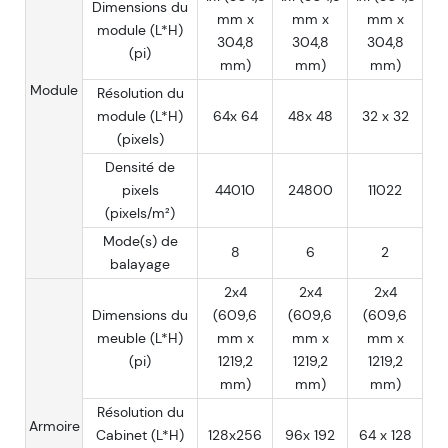
Dimensions du
mm x
mm x
mm x
module (L*H)
304,8
304,8
304,8
(pi)
mm)
mm)
mm)
Module
Résolution du
module (L*H)
64x 64
48x 48
32 x 32
(pixels)
Densité de
pixels
44010
24800
11022
(pixels/m²)
Mode(s) de
8
6
2
balayage
2x4
2x4
2x4
Dimensions du
(609,6
(609,6
(609,6
meuble (L*H)
mm x
mm x
mm x
(pi)
1219,2
1219,2
1219,2
mm)
mm)
mm)
Résolution du
Armoire
Cabinet (L*H)
128x256
96x 192
64 x 128