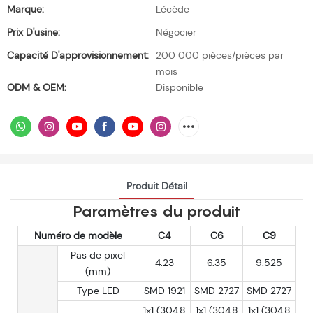
Marque:
Lécède
Prix ​​d'usine:
Négocier
Capacité D'approvisionnement:
200 000 pièces/pièces par
mois
ODM & OEM:
Disponible
Produit Détail
Paramètres du produit
Numéro de modèle
C4
C6
C9
Pas de pixel
4.23
6.35
9.525
(mm)
Type LED
SMD 1921
SMD 2727
SMD 2727
1x1 (304,8
1x1 (304,8
1x1 (304,8