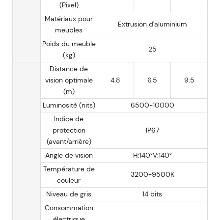
(Pixel)
Matériaux pour
Extrusion d'aluminium
meubles
Poids du meuble
25
(kg)
Distance de
vision optimale
4.8
6.5
9.5
(m)
Luminosité (nits)
6500-10000
Indice de
protection
IP67
(avant/arrière)
Angle de vision
H:140°V:140°
Température de
3200-9500K
couleur
Niveau de gris
14 bits
Consommation
électrique