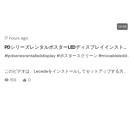
01:58
17 hours ago
PDシリーズレンタルポスターLEDディスプレイインストー
ルガイドモバイル&プラグアンドプレイのセットアップ
#pdseriesrentalleddisplay
#ポスタースクリーン
#movableleddisplay
このビデオは、Lecedeをインストールしてセットアップする方法
を示しています’s
156
0
PDシリーズレンタルポスターLEDディスプレイ
、ために設計されたポータブルでスタイリッシュなデジタルサイ
ネージソリューション
イベント、展示、ポップアッププロモーション、レンタルシナリ
オ
. そので
プラグアンドプレイシステム
そして