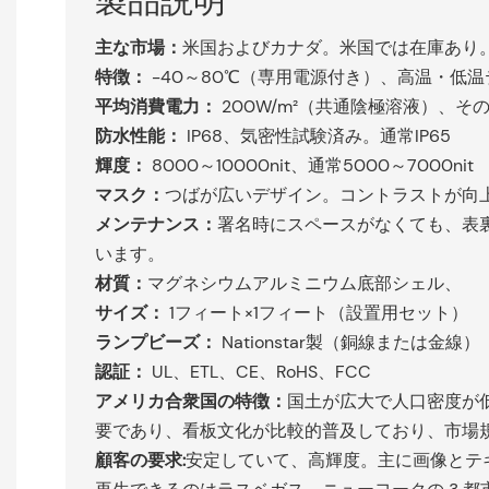
製品説明
主な市場：
米国およびカナダ。米国では在庫あり
特徴：
-40～80℃（専用電源付き）、高温・低温
平均消費電力：
200W/m²（共通陰極溶液）、その
防水性能：
IP68、気密性試験済み。通常IP65
輝度：
8000～10000nit、通常5000～7000nit
マスク：
つばが広いデザイン。コントラストが向
メンテナンス：
署名時にスペースがなくても、表
います。
材質：
マグネシウムアルミニウム底部シェル、
サイズ：
1フィート×1フィート（設置用セット）
ランプビーズ：
Nationstar製（銅線または金線）
認証：
UL、ETL、CE、RoHS、FCC
アメリカ合衆国の特徴：
国土が広大で人口密度が
要であり、看板文化が比較的普及しており、市場
顧客の要求:
安定していて、高輝度。主に画像とテ