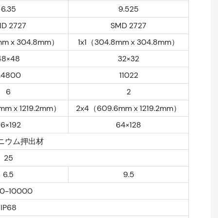
6.35
9.525
D 2727
SMD 2727
mm x 304.8mm）
1x1（304.8mm x 304.8mm）
48×48
32×32
24800
11022
6
2
mm x 1219.2mm）
2x4（609.6mm x 1219.2mm）
6×192
64×128
ニウム押出材
25
6.5
9.5
0-10000
IP68