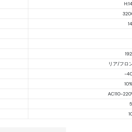
H:1
320
1
）
19
リア/フロ
-4
10
AC110-220
1