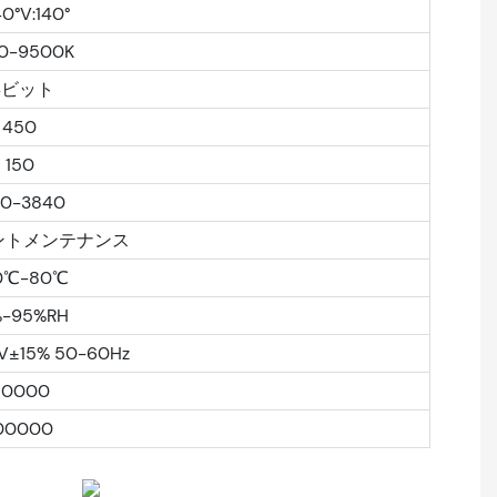
40°V:140°
0-9500K
4ビット
450
150
20-3840
ントメンテナンス
0℃-80℃
%-95%RH
V±15% 50-60Hz
50000
00000