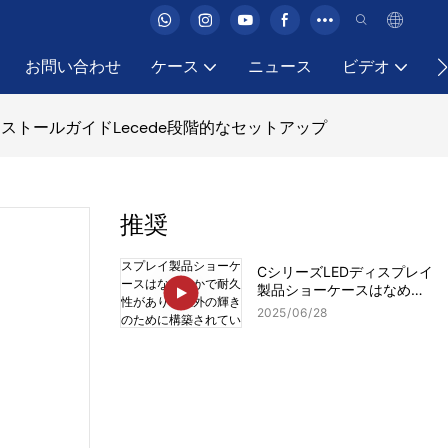
お問い合わせ
ケース
ニュース
ビデオ
ストールガイドLecede段階的なセットアップ
推奨
CシリーズLEDディスプレイ
製品ショーケースはなめら
かで耐久性があり、屋外の
2025
06
28
輝きのために構築されてい
ます