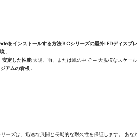
cedeをインストールする方法’S Cシリーズの屋外LEDディスプ
環境
.
て
安定した性能
太陽、雨、または風の中で — 大規模なスケー
タジアムの看板
.
シリーズは、迅速な展開と長期的な耐久性を保証します。 あな