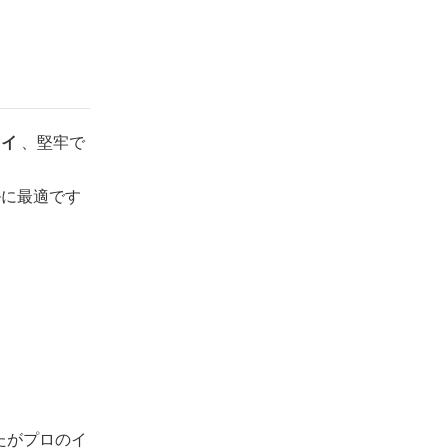
レイ
、堅牢で
ルに最適です
たがプロのイ