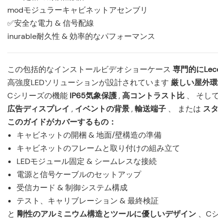
modモジュラーキャビネットアセンブリ
✅安全な電力 & 信号配線
inurable耐久性 & 効率的なパフォーマンス
この包括的なインストールビデオショーケース
専門的にLe
高強度LEDソリューションが設計されています
厳しい屋外
Cシリーズの機能
IP65気象保護
,
高コントラスト比
、 そし
広告ディスプレイ
,
イベントの背景
,
輸送端子
、 または
ス
このガイドがカバーするもの：
キャビネットの開梱 & 地面/壁構造の準備
キャビネットのフレームと取り付けの組み立て
LEDモジュール固定 & シームレスな接続
電源と信号ケーブルのセットアップ
受信カード & 制御システム構成
テスト、キャリブレーション & 最終検証
と
剛性のアルミニウム構造とツールに優しいデザイン
、C