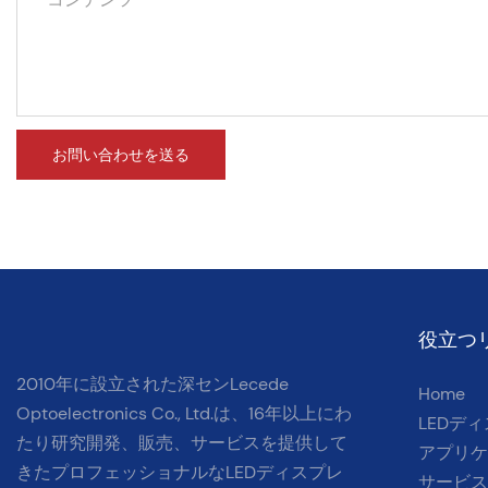
お問い合わせを送る
役立つ
2010年に設立された深センLecede
Home
Optoelectronics Co., Ltd.は
、16年以上にわ
LEDデ
たり研究開発、販売、サービス
を提供して
アプリケ
きたプロフェッショナルなLEDディスプレ
サービス