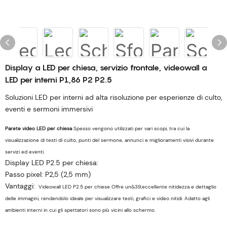
Display a LED per chiesa, servizio frontale, videowall a
LED per interni P1,86 P2 P2.5
Soluzioni LED per interni ad alta risoluzione per esperienze di culto,
eventi e sermoni immersivi
Parete video LED per chiesa
Spesso vengono utilizzati per vari scopi, tra cui la
visualizzazione di testi di culto, punti del sermone, annunci e miglioramenti visivi durante
servizi ed eventi.
Display LED P2.5 per chiesa:
Passo pixel: P2,5 (2,5 mm)
Vantaggi:
Videowall LED P2.5 per chiese
Offre un&39;eccellente nitidezza e dettaglio
delle immagini, rendendolo ideale per visualizzare testi, grafici e video nitidi. Adatto agli
ambienti interni in cui gli spettatori sono più vicini allo schermo.