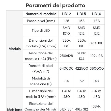
Parametri del prodotto
Numero di modello
HD1.2
HD1.5
HD1.6
HD
Passo pixel (mm)
1.25
1.53
1.66
1
SMD
SMD
SMD
S
Tipo di LED
1010
1212
1212
1
Dimensioni del
320x
320x
3
320x160
modulo (L*A) (mm)
160
160
1
Modulo
Risoluzione del
208x
256x128
192x 96
17
modulo (L*A) (Pixel)
104
Densità di pixel
640000
422500
360000
28
(PixeV m²)
Modalità di
64
52
48
scansione (S)
Dimensioni del
640x
640x
640x
6
mobile (L*A) (mm)
480
480
480
4
Risoluzione del
384x
3
Consiglio dei Ministri
512x 384
416x 312
Mobiletto