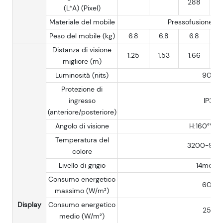
288
2
(L*A) (Pixel)
Materiale del mobile
Pressofusione di 
Peso del mobile (kg)
6.8
6.8
6.8
Distanza di visione
1.25
1.53
1.66
1
migliore (m)
Luminosità (nits)
900
Protezione di
ingresso
IP31
(anteriore/posteriore)
Angolo di visione
H:160°V:16
Temperatura del
3200-950
colore
Livello di grigio
14morso
Consumo energetico
600
massimo (W/m²)
Display
Consumo energetico
250
medio (W/m²)