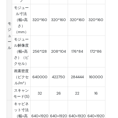
プ
モジュー
ル寸法
（幅×高
320*160
320*160
320*160
320*160
モ
さ）
ジ
（mm）
ュ
モジュー
ー
ル解像度
ル
（幅×高
256*128
208*104
176*84
172*86
さ）（ピ
クセル）
画素密度
（ピクセ
640000
422750
284444
160000
ル/m²）
スキャン
32
26
22
16
モード(S)
キャビネ
ット寸法
（幅×高
640×1920
640×1920
640×1920
640×1920