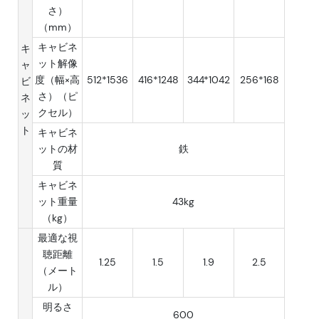
さ）
（mm）
キャビネ
キ
ット解像
ャ
度（幅×高
512*1536
416*1248
344*1042
256*168
ビ
さ）（ピ
ネ
クセル）
ッ
ト
キャビネ
ットの材
鉄
質
キャビネ
ット重量
43kg
（kg）
最適な視
聴距離
1.25
1.5
1.9
2.5
（メート
ル）
明るさ
600