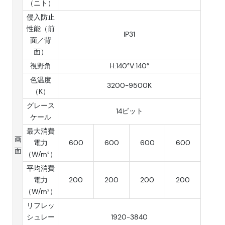
（ニト）
侵入防止
性能（前
IP31
面／背
面）
視野角
H:140°V:140°
色温度
3200-9500K
（K）
グレース
14ビット
ケール
最大消費
画
電力
600
600
600
600
面
（W/m²）
平均消費
電力
200
200
200
200
（W/m²）
リフレッ
シュレー
1920-3840