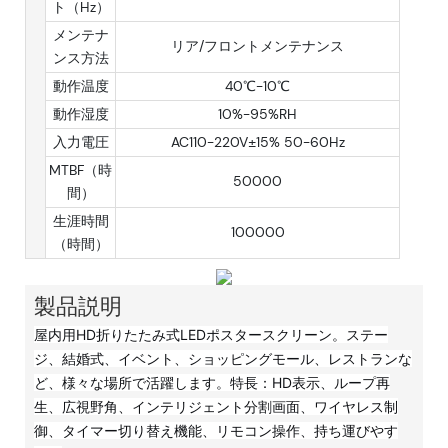
ト（Hz）
メンテナ
リア/フロントメンテナンス
ンス方法
動作温度
40℃-10℃
動作湿度
10%-95%RH
入力電圧
AC110-220V±15% 50-60Hz
MTBF（時
50000
間）
生涯時間
100000
（時間）
製品説明
屋内用HD折りたたみ式LEDポスタースクリーン。ステー
ジ、結婚式、イベント、ショッピングモール、レストランな
ど、様々な場所で活躍します。特長：HD表示、ループ再
生、広視野角、インテリジェント分割画面、ワイヤレス制
御、タイマー切り替え機能、リモコン操作、持ち運びやす