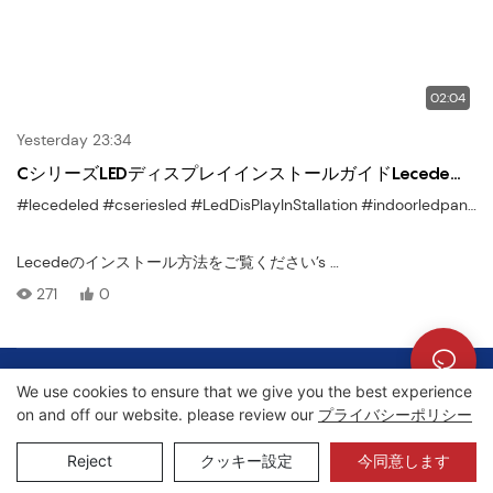
02:04
Yesterday 23:34
CシリーズLEDディスプレイインストールガイドLecede段
階的なセットアップ
#lecedeled
#cseriesled
#LedDisPlayInStallation
#indoorledpanel
#
Lecedeのインストール方法をご覧ください’s
Cシリーズの屋外LEDディスプレイ
271
0
、挑戦的な気象条件で実行するように設計されています。 このイ
ンストールチュートリアルは、構造セットアップから最終テスト
までの詳細なウォークスルーを提供します — 屋外広告、スタジア
著作権 © 2026 Lecede |
サイトマップ
|
プライバシーポリシー
ム、公共広場、輸送ハブに最適です。
We use cookies to ensure that we give you the best experience
on and off our website. please review our
プライバシーポリシー
Reject
クッキー設定
今同意します
IP65定格の耐候性設計
modモジュラーキャビネットアセンブリ