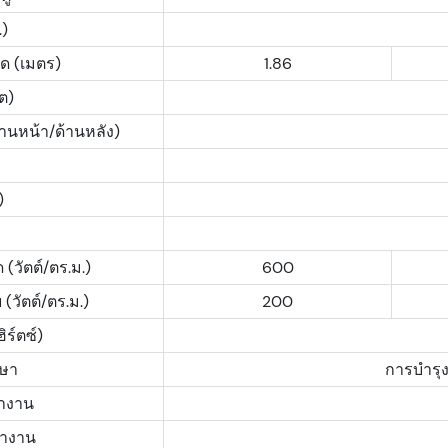
.)
ุด (เมตร)
1.86
ต)
้านหน้า/ด้านหลัง)
)
(วัตต์/ตร.ม.)
600
(วัตต์/ตร.ม.)
200
ิร์ตซ์)
กษา
การบำรุง
ำงาน
ทำงาน