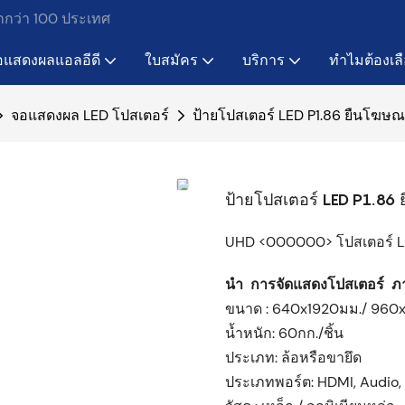
ากกว่า 100 ประเทศ
อแสดงผลแอลอีดี
ใบสมัคร
บริการ
ทำไมต้องเล
จอแสดงผล LED โปสเตอร์
ป้ายโปสเตอร์ LED P1.86 ยืนโฆษณ
ป้ายโปสเตอร์ LED P1.86 
UHD <000000> โปสเตอร์ L
นำ
การจัดแสดงโปสเตอร์
ภา
ขนาด : 640x1920มม./ 960
น้ำหนัก: 60กก./ชิ้น
ประเภท: ล้อหรือขายึด
ประเภทพอร์ต: HDMI, Audio, 