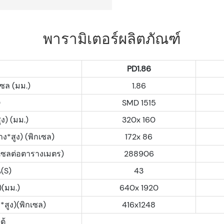
พารามิเตอร์ผลิตภัณฑ์
PD1.86
ซล (มม.)
1.86
D
SMD 1515
ง) (มม.)
320x 160
ง*สูง) (พิกเซล)
172x 86
เซลต่อตารางเมตร)
288906
(S)
43
)(มม.)
640x 1920
*สูง)(พิกเซล)
416x1248
ู้