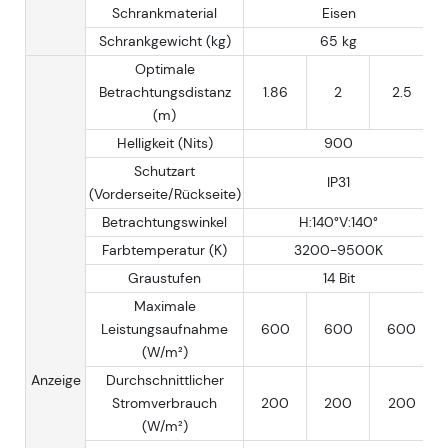
Schrankmaterial
Eisen
Schrankgewicht (kg)
65 kg
Optimale
Betrachtungsdistanz
1.86
2
2.5
(m)
Helligkeit (Nits)
900
Schutzart
IP31
(Vorderseite/Rückseite)
Betrachtungswinkel
H:140°V:140°
Farbtemperatur (K)
3200-9500K
Graustufen
14 Bit
Maximale
Leistungsaufnahme
600
600
600
(W/m²)
Anzeige
Durchschnittlicher
Stromverbrauch
200
200
200
(W/m²)