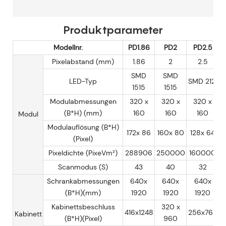
Produktparameter
Modellnr.
PD1.86
PD2
PD2.5
Pixelabstand (mm)
1.86
2
2.5
SMD
SMD
LED-Typ
SMD 2121
1515
1515
Modulabmessungen
320 x
320 x
320 x
(B*H) (mm)
160
160
160
Modul
Modulauflösung (B*H)
172x 86
160x 80
128x 64
(Pixel)
Pixeldichte (PixeVm²)
288906
250000
160000
Scanmodus (S)
43
40
32
Schrankabmessungen
640x
640x
640x
(B*H)(mm)
1920
1920
1920
Kabinettsbeschluss
320 x
416x1248
256x768
Kabinett
(B*H)(Pixel)
960