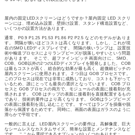
屋内の固定LEDスクリーンはどうですか？屋内固定 LED スクリ
ーンには、埋め込み設置、壁掛け設置、スタンド構造設置など、
いくつかの設置方法があります。
通常、P0.9 P1.25 P1.53 P1.86 P2 P2.5 などのモデルがありま
す。 間隔が狭いほどコストは高くなります。 しかし、これが現
在のSMD LEDディスプレイです。 間隔の狭いランプは、設置技
術や輸送プロセスによりランプビーズが脱落しやすいという問題
があります。 そこで、超ファインピッチ画面向けに、SMD、
COB、GOB以外の2つのLEDディスプレイを開発しました。 COB
は最もコストが高く、総合的な効果が最も高く、超微細ピッチの
屋内スクリーンに使用されます。 2 つ目は GOB プロセスです。
このプロセスは現在では非常に成熟しており、コストも下がって
いるため、誰にとっても最良の選択となっています。 COB プロ
セスと GOB プロセスの両方で、モジュールの表面に接着剤が充
填されます。 COB はチップの表面に接着剤を直接配置するもの
であり、技術的要件はより高くなります。 GOBはランプビーズ
の表面に接着剤を流し込むことです。 すべてはランプを損傷や脱
落から保護するためです。 同時に、画面の表面はガラスのように
滑らかで平坦です。
一般的に言えば、LED屋内スクリーンの要件は、高解像度、巨大
なシームレスなカスタムサイズ、簡単な設置とメンテナンスなど
です。 ここから選択できるオプションがいくつかあります：