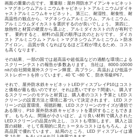
画面の重量の点です。 重量順：屋外用防水アイアンキャビネット
> マグネシウムアルミニウムキャビネット > アルミニウム/ダイキ
ャストアルミニウムキャビネット。 第三に、耐湿性、耐食性、耐
高温性の観点から、マグネシウムアルミニウム、アルミニウム、
アルミニウムダイカストを選択するのが良いでしょう。 第四に、
放熱性と材質の硬度から選ぶと、アルミダイカストの方が有利で
す。 要約すると、材料の品質の順序は次のとおりです。 ダイカ
スト アルミニウム > アルミ > マグネシウムアルミニウム > 防水
アイロン。 品質が良くなればなるほど工程が増えるため、コスト
も高くなります。
その結果、一部の国では超高温や超低温などの過酷な環境による
スクリーンテストの報告が多数あります。 当社は、8000-10000
nitの自社開発屋外スクリーン輝度、高ブラシ、高温および低温テ
ストレポートを持っています。40
℃
~80
℃
、防水等級IP67。
それで、屋外防水鉄キャビネットLEDディスプレイP10はコスト
と価格が最も低いのですが、それは悪いですか？間違い。 購入す
るスクリーンのモデルと材質は、購入者のコスト予算と LED ス
クリーンの設置方法と環境に基づいて決定されます。 LED スク
リーンの設置環境、視聴距離、LED スクリーンのサイズが適切で
ある限り、P10 屋外防水鉄キャビネットを選択することもできま
す。 もちろん、間隔が小さいほど、より良い材料で購入された
LEDスクリーンの品質が向上し、コストも増加します。 購入と設
置の経験、そして長期的に見たトータルコストはもちろん、より
高品質で優れています。 結局のところ、LED ディスプレイは通
常 10 年、あるいはそれ以上使用できます。