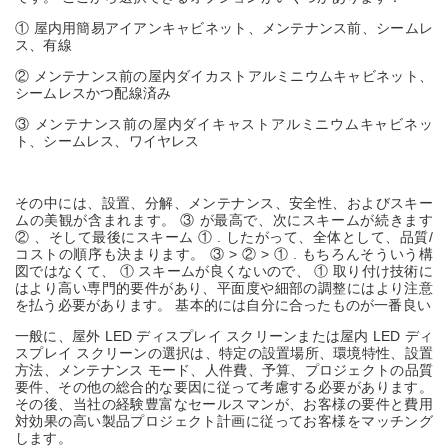
①
屋内用簡易アイアンキャビネット、メンテナンス前、シームレ
ス、有線
②
メンテナンス前の屋内ダイカストアルミニウムキャビネット、
シームレスかつ配線済み
③
メンテナンス前の屋内ダイキャストアルミニウムキャビネッ
ト、シームレス、ワイヤレス
その中には、設置、分解、メンテナンス、安全性、およびスキー
ムの美観が含まれます。
③
が最高で、次にスキームが続きます
②
、そして最後にスキーム
①
. したがって、全体として、品質/
コストの順序も決まります。
③
>
②
>
①
. もちろんそういう構
図ではなくて、
①
スキームが良くないので、
①
取り付け技術に
はより高い専門的要件があり、平面度や細部の調整にはより注意
を払う必要があります。 基本的には自分に合ったものが一番良い
一般に、屋外 LED ディスプレイ スクリーンまたは屋内 LED ディ
スプレイ スクリーンの選択は、特定の設置場所、環境特性、設置
方法、メンテナンス モード、人件費、予算、プロジェクトの品質
要件、その他の総合的な要因に従って考慮する必要があります。
その後、当社の経験豊富なセールスマンが、お客様の要件と費用
対効果の高い製品プロジェクト計画に従ってお客様をマッチング
します。