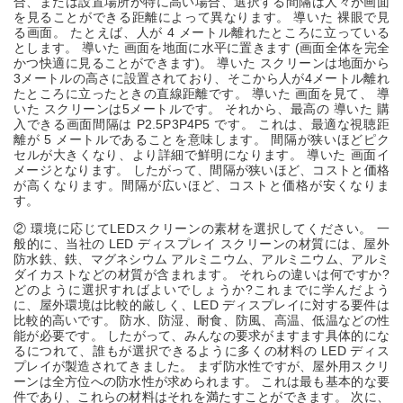
合、または設置場所が特に高い場合、選択する間隔は人々が画面
を見ることができる距離によって異なります。
導いた
裸眼で見
る画面。 たとえば、人が 4 メートル離れたところに立っている
とします。
導いた
画面を地面に水平に置きます (画面全体を完全
かつ快適に見ることができます)。
導いた
スクリーンは地面から
3メートルの高さに設置されており、そこから人が4メートル離れ
たところに立ったときの直線距離です。
導いた
画面を見て、
導
いた
スクリーンは5メートルです。 それから、最高の
導いた
購
入できる画面間隔は P2.5P3P4P5 です。 これは、最適な視聴距
離が 5 メートルであることを意味します。 間隔が狭いほどピク
セルが大きくなり、より詳細で鮮明になります。
導いた
画面イ
メージとなります。 したがって、間隔が狭いほど、コストと価格
が高くなります。間隔が広いほど、コストと価格が安くなりま
す。
②
環境に応じてLEDスクリーンの素材を選択してください。 一
般的に、当社の LED ディスプレイ スクリーンの材質には、屋外
防水鉄、鉄、マグネシウム アルミニウム、アルミニウム、アルミ
ダイカストなどの材質が含まれます。 それらの違いは何ですか?
どのように選択すればよいでしょうか?これまでに学んだよう
に、屋外環境は比較的厳しく、LED ディスプレイに対する要件は
比較的高いです。 防水、防湿、耐食、防風、高温、低温などの性
能が必要です。 したがって、みんなの要求がますます具体的にな
るにつれて、誰もが選択できるように多くの材料の LED ディス
プレイが製造されてきました。 まず防水性ですが、屋外用スクリ
ーンは全方位への防水性が求められます。 これは最も基本的な要
件であり、これらの材料はそれを満たすことができます。 次に、