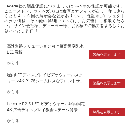
Lecede社の製品保証につきましては3～5年の保証が可能です。
ヒューストン、ラスベガスには倉庫とオフィスがあり、年に少な
くとも 4 ～ 6 回の展示会などがあります。 保証やプロジェクト
の要求価格、その他の詳細については、お気軽にご相談くださ
い。 サイン会社様、ディーラー様、お客様のご協力をよろしくお
願いいたします
！
高速道路ソリューション向け超高輝度防水
LED看板
製品を表示します
から
$
屋内LEDディスプレイビデオウォールスク
リーン4K P1.25シームレスなフロントサー
製品を表示します
ビスパネル
から
$
Lecede P2.5 LED ビデオウォール屋内固定
4K 広告ディスプレイ教会ステージ背景
製品を表示します
Pantalla Led 表示画面
から
$