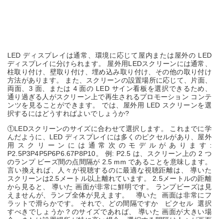
LED ディスプレイは通常、環境に応じて屋内または屋外の LED
ディスプレイに分けられます。 屋外用LEDスクリーンには通常、
柱取り付け、壁取り付け、埋め込み取り付け、その他の取り付け
方法があります。 また、スクリーンの設置場所に応じて、片面、
両面、3 面、または 4 面の LED サイン看板を選択できるため、
通り過ぎる人がスクリーン上で再生されるプロモーション コンテ
ンツを見ることができます。 では、屋外用 LED スクリーンを選
択するにはどうすればよいでしょうか?
①LEDスクリーンのサイズに合わせて選択します。 これまでに学
んだように、LED ディスプレイには多くのピクセルがあり、屋外
用スクリーンには通常次のモデルがあります:
P2.5P3P4P5P6P6.67P8P10。 例: P2.5 は、スクリーン上の 2 つ
のランプ ビーズ間の点間隔が 2.5 mm であることを意味します。
言い換えれば、人々が視聴するのに最適な視聴距離は、
導いた
スクリーンは2.5メートル以上離れています。 2.5メートルの距離
から見ると、
導いた
画面が非常に鮮明です。 ランプビーズは見
えませんが、ランプ全体が見えます。
導いた
画面は非常にフ
ラットで滑らかです。 それで、どの間隔ですか
ピクセル
選択
すべきでしょうか？のサイズであれば、
導いた
画面が大きい場